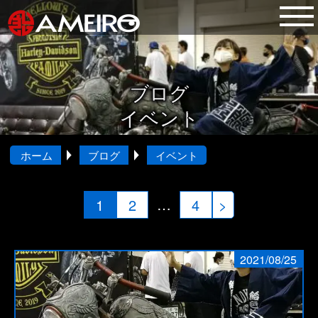
ブログ
イベント
ホーム
ブログ
イベント
投
…
1
2
4
>
稿
の
2021/08/25
ペ
ー
ジ