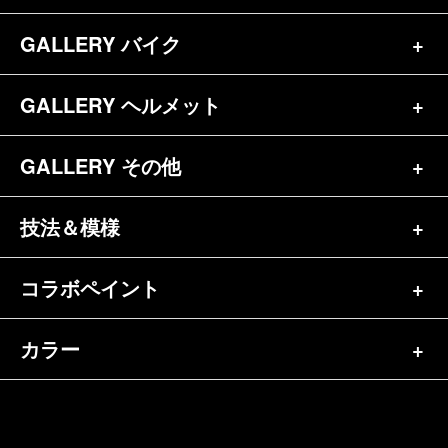
お問合せ
GALLERY バイク
バイク（180）
プロフィール
ヘルメット（84）
GALLERY ヘルメット
バイク一覧（184）
参考価格
その他（70）
ハーレー（141）
GALLERY その他
ヘルメット一覧（139）
キャンディペイントとは？
┗スポーツスター（57）
半ヘル（39）
技法＆模様
その他一覧（92）
メディア掲載（18）
ホンダ（20）
ジェット（75）
自転車&三輪車（11）
コラボペイント
ペイントワンポイント（9）
シンプル（38）
ヤマハ（24）
フルフェイス（23）
バイクパーツ（29）
イベントレポート（43）
グラフィック（88）
カラー
エアブラシ（23）
スズキ（8）
アライ（10）
車パーツ（9）
ペイント済商品（11）
フレイムス（84）
ピンストライプ（32）
カワサキ（11）
単色（44）
ショーエイ（8）
ホビー（5）
FAQ
スキャロップ（10）