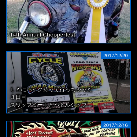
14th Annual Chopperfest
2017/12/20
ＬＡにバイク持って行っちゃった
３日目
スワップミートとバトルシップ
2017/12/16