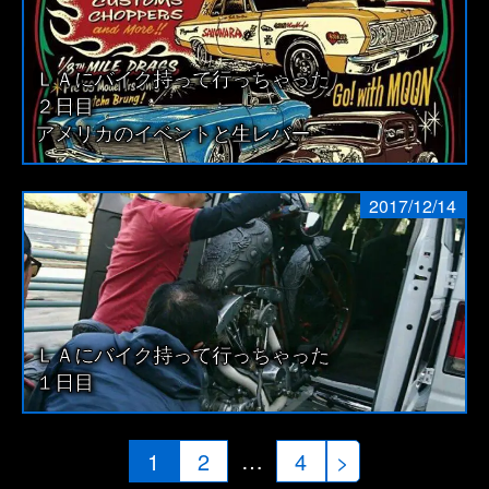
ＬＡにバイク持って行っちゃった
２日目
アメリカのイベントと生レバー
2017/12/14
ＬＡにバイク持って行っちゃった
１日目
投
…
1
2
4
>
稿