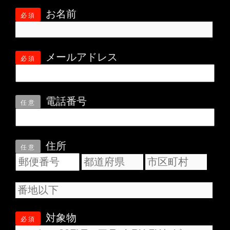
お名前
必須
メールアドレス
必須
電話番号
任意
住所
任意
対象物
必須