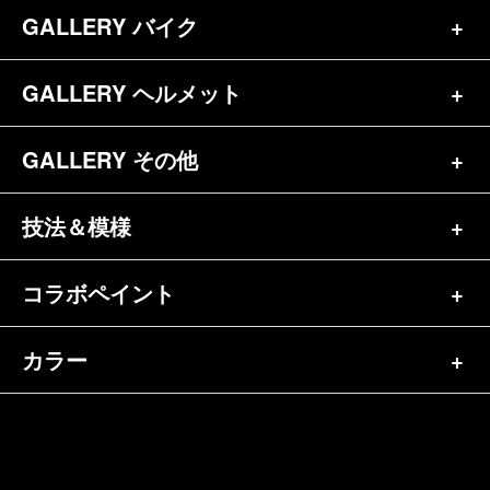
お問合せ
GALLERY バイク
バイク（180）
プロフィール
ヘルメット（84）
GALLERY ヘルメット
バイク一覧（184）
参考価格
その他（70）
ハーレー（141）
GALLERY その他
ヘルメット一覧（139）
キャンディペイントとは？
┗スポーツスター（57）
半ヘル（39）
技法＆模様
その他一覧（92）
メディア掲載（18）
ホンダ（20）
ジェット（75）
自転車&三輪車（11）
コラボペイント
ペイントワンポイント（9）
シンプル（38）
ヤマハ（24）
フルフェイス（23）
バイクパーツ（29）
イベントレポート（43）
グラフィック（88）
カラー
エアブラシ（23）
スズキ（8）
アライ（10）
車パーツ（9）
ペイント済商品（11）
フレイムス（84）
ピンストライプ（32）
カワサキ（11）
単色（44）
ショーエイ（8）
ホビー（5）
FAQ
スキャロップ（10）
メタルワーク（4）
その他メーカー（5）
カラフル（31）