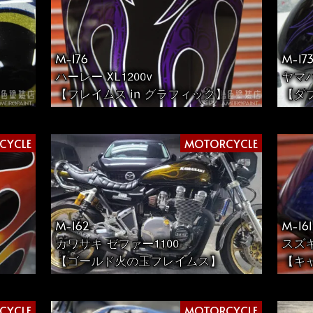
M-176
M-17
ハーレー XL1200v
ヤマ
【フレイムス in グラフィック】
【ダ
CYCLE
MOTORCYCLE
M-162
M-161
カワサキ ゼファー1100
スズ
【ゴールド火の玉フレイムス】
【キ
CYCLE
MOTORCYCLE