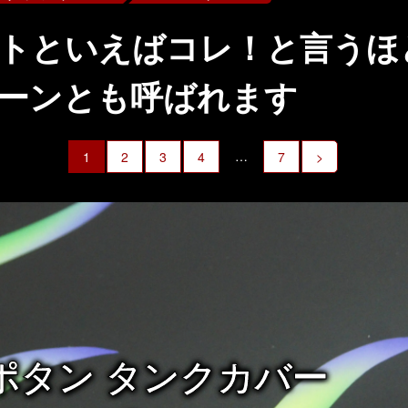
トといえばコレ！と言うほ
ーンとも呼ばれます
…
1
2
3
4
7
>
ポタン タンクカバー