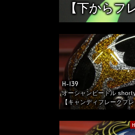
ジ
【下からフ
送
り
H-139
オーシャンビートル short
【キャンディフレークフレ
H