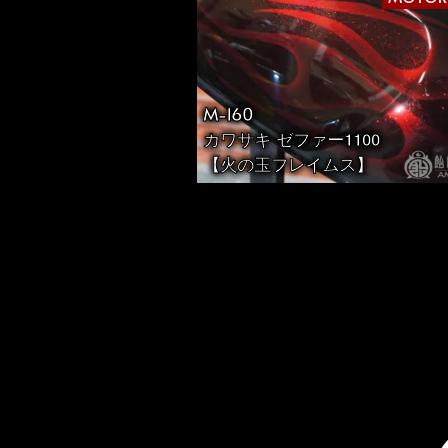
M-160
カワサキ ゼファー1100
【火の玉フレイムス】
投
稿
の
ペ