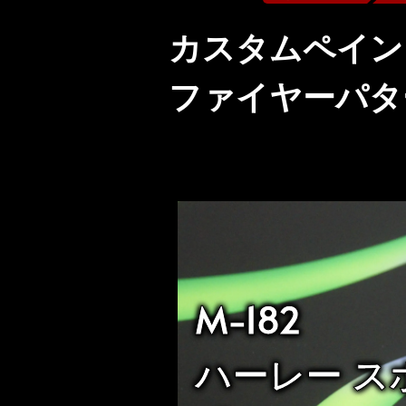
カスタムペイン
ファイヤーパタ
投
稿
の
ペ
M-182
ー
ハーレー ス