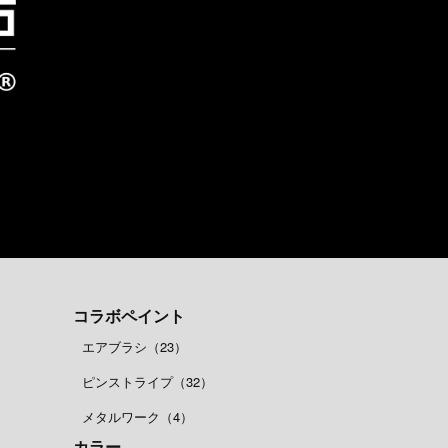
コラボペイント
エアブラシ（23）
ピンストライプ（32）
メタルワーク（4）
カラー