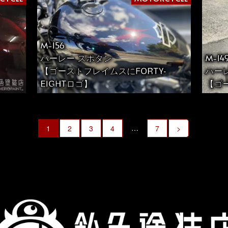
M-156
ハーレー スポタン
M-14
【ゴーストフレイムスにFORTY-
ハー
EIGHTロゴ】
【ゴ
…
1
2
3
4
7
>