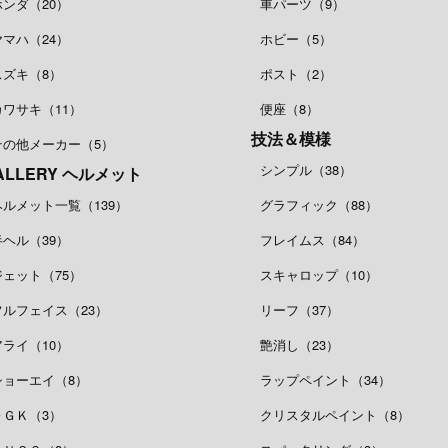
ホンダ（20）
車パーツ（9）
ヤマハ（24）
ホビー（5）
スズキ（8）
ポスト（2）
カワサキ（11）
便座（8）
技法＆模様
その他メーカー（5）
シンプル（38）
ALLERY ヘルメット
ヘルメット一覧（139）
グラフィック（88）
半ヘル（39）
フレイムス（84）
ジェット（75）
スキャロップ（10）
フルフェイス（23）
リーフ（37）
アライ（10）
艶消し（23）
ショーエイ（8）
ラップペイント（34）
ＯＧＫ（3）
クリスタルペイント（8）