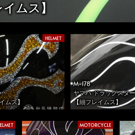
レイムス】
HELMET
M-178
y
ヤマハ ドラッグスタ
イムス】
【細フレイムス】
ELMET
MOTORCYCLE