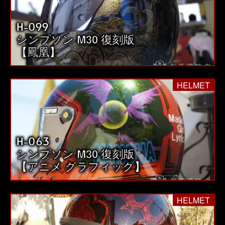
H-099
シンプソン M30 復刻版
【鳳凰】
HELMET
H-063
シンプソン M30 復刻版
【アニメ グラフィック】
HELMET