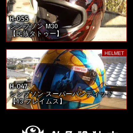
H-055
シンプソン M30
【民族タトゥー】
HELMET
H-047
シンプソン スーパーバンディッド
【13 フレイムス】