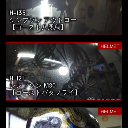
H-135
シンプソン アウトロー
【ゴースト八咫烏】
HELMET
H-121
シンプソン M30
【ゴーストバタフライ】
HELMET