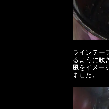
ラインテー
るように吹
風をイメー
ました。