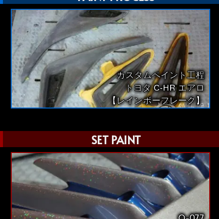
カスタムペイント工程
トヨタ C-HR エアロ
【レインボーフレーク】
SET PAINT
O-077