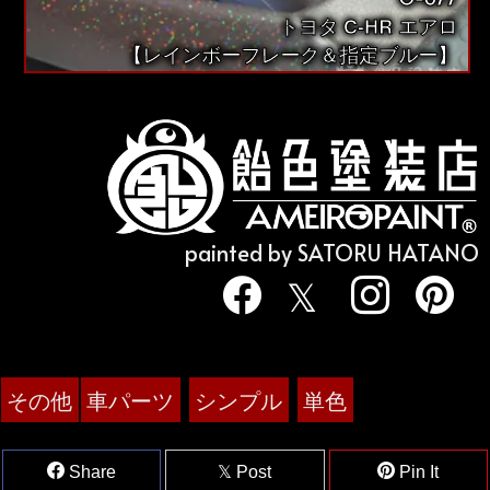
トヨタ C-HR エアロ
【レインボーフレーク＆指定ブルー】
painted by SATORU HATANO
その他
車パーツ
シンプル
単色
Share
Post
Pin It