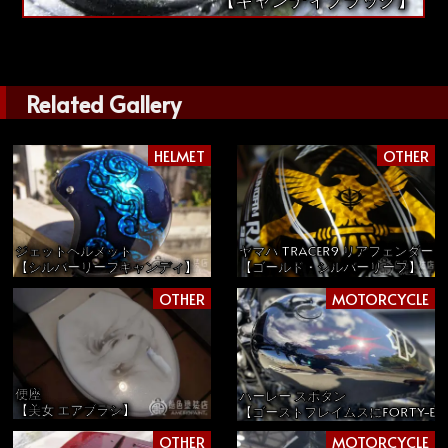
Related Gallery
HELMET
OTHER
ジェットヘルメット
ヤマハ TRACER9 リアフェンダ
【シルバーリーフキャンディ】
【ゴールド・シルバーリーフ】
OTHER
MOTORCYCLE
便座
ハーレー スポタン
【美女 エアブラシ】
【ゴーストフレイムスにFORTY-EI
OTHER
MOTORCYCLE