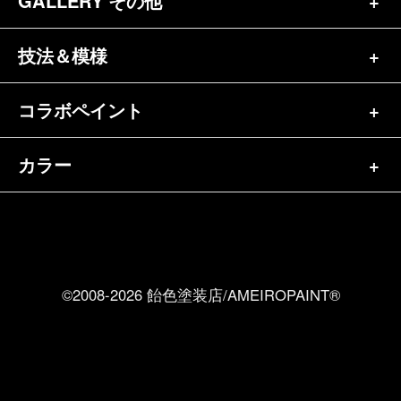
GALLERY その他
ヘルメット一覧（139）
キャンディペイントとは？
┗スポーツスター（57）
半ヘル（39）
技法＆模様
その他一覧（92）
メディア掲載（18）
ホンダ（20）
ジェット（75）
自転車&三輪車（11）
コラボペイント
ペイントワンポイント（9）
シンプル（38）
ヤマハ（24）
フルフェイス（23）
バイクパーツ（29）
イベントレポート（43）
グラフィック（88）
カラー
エアブラシ（23）
スズキ（8）
アライ（10）
車パーツ（9）
ペイント済商品（11）
フレイムス（84）
ピンストライプ（32）
カワサキ（11）
単色（44）
ショーエイ（8）
ホビー（5）
FAQ
スキャロップ（10）
メタルワーク（4）
その他メーカー（5）
カラフル（31）
ＯＧＫ（3）
ポスト（2）
Privacy Policy
リーフ（37）
©2008-2026 飴色塗装店/AMEIROPAINT®
ブラック（125）
ＢＵＣＯ（8）
便座（8）
艶消し（23）
ホワイト（27）
ＢＥＬＬ（2）
ラップペイント（34）
レッド（109）