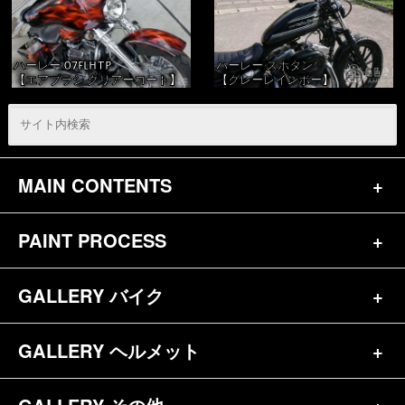
ハーレー 07FLHTP
ハーレー スポタン
【エアブラシ クリアーコート】
【グレーレインボー】
MAIN CONTENTS
PAINT PROCESS
トップページ
お問合せ
GALLERY バイク
バイク（180）
プロフィール
ヘルメット（84）
GALLERY ヘルメット
バイク一覧（184）
参考価格
その他（70）
ハーレー（141）