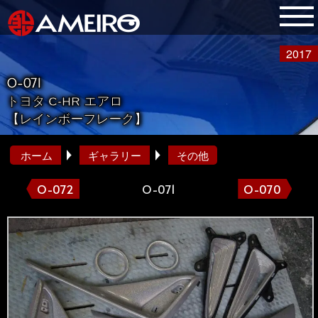
2017
O-071
トヨタ C-HR エアロ
【レインボーフレーク】
ホーム
ギャラリー
その他
O-072
O-071
O-070