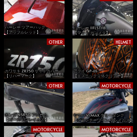
ハーレー ツアーパック
ハーレー 11FLSTFB
【アップルレッド】
【マット ガンメタ】
OTHER
HELMET
カワサキ ZR750 サイドカバー
アライ GP-6S
【リバーマーク】
【エスニック立体クリアー】
OTHER
MOTORCYCLE
ホンダ NSR50 フレーム
ヤマハ V-MAX ダミータンク
【ゴーストフレイムス】
【ブランデーワイン フレイムス】
MOTORCYCLE
MOTORCYCLE