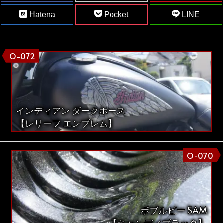
Hatena
Pocket
LINE
O-072
インディアン ダークホース
【レリーフ エンブレム】
O-070
ボブルビー SAM
【キャンディブラック】