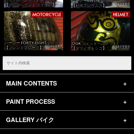
ハーレー 19FLFB
【ラップペイント ライオン】
【和風フレイムス】
MOTORCYCLE
HELMET
ハーレー FORTY-EIGHTタンク
OGK ジェットヘルメット
【ブレンドフレーク】
【タツノオトシゴ】
MAIN CONTENTS
PAINT PROCESS
トップページ
お問合せ
GALLERY バイク
バイク（180）
プロフィール