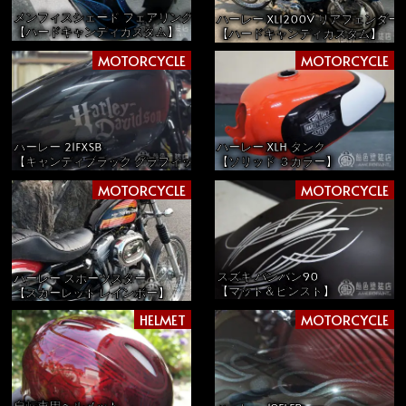
メンフィスシェード フェアリング
ハーレー XL1200V リアフェンダ
【ハードキャンディカスタム】
【ハードキャンディカスタム】
MOTORCYCLE
MOTORCYCLE
ハーレー 21FXSB
ハーレー XLH タンク
【キャンディブラック グラフィック】
【ソリッド ３カラー】
MOTORCYCLE
MOTORCYCLE
スズキ バンバン90
ハーレー スポーツスター
【マット＆ピンスト】
【スカーレット レインボー】
HELMET
MOTORCYCLE
自転車用ヘルメット