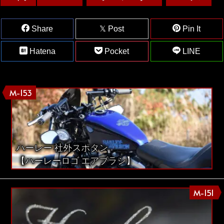
Share
Post
Pin It
Hatena
Pocket
LINE
M-153
ハーレー 社外スポタン
【ハーレーロゴ エアブラシ】
M-151