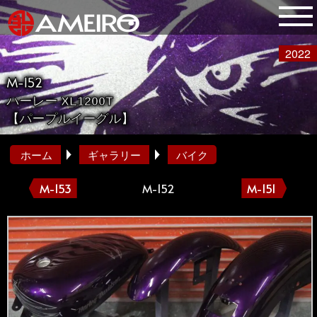
2022
M-152
ハーレー XL1200T
【パープルイーグル】
ホーム
ギャラリー
バイク
M-153
M-152
M-151