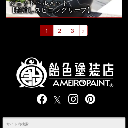
ジェットヘルメット
【艶消しスピニングリーフ】
投
1
2
3
>
稿
の
ペ
ー
ジ
送
り