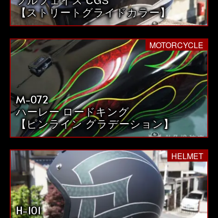
フルフェイス CGS
【ストリートグライドカラー】
MOTORCYCLE
M-072
ハーレー ロードキング
【ピンライン グラデーション】
HELMET
H-101