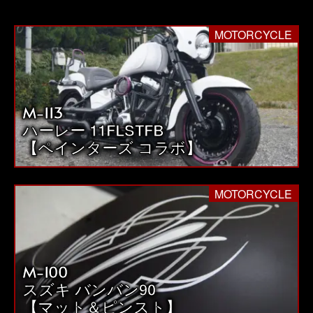
稿
の
MOTORCYCLE
ペ
ー
ジ
M-113
送
ハーレー 11FLSTFB
り
【ペインターズ コラボ】
MOTORCYCLE
M-100
スズキ バンバン90
【マット＆ピンスト】