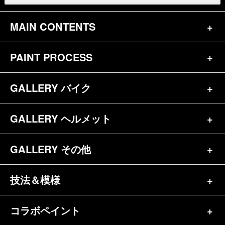
MAIN CONTENTS
PAINT PROCESS
トップページ
お問合せ
GALLERY バイク
バイク（180）
プロフィール
ヘルメット（84）
GALLERY ヘルメット
バイク一覧（184）
参考価格
その他（70）
ハーレー（141）
GALLERY その他
ヘルメット一覧（139）
キャンディペイントとは？
┗スポーツスター（57）
半ヘル（39）
技法＆模様
その他一覧（92）
メディア掲載（18）
ホンダ（20）
ジェット（75）
自転車&三輪車（11）
コラボペイント
ペイントワンポイント（9）
シンプル（38）
ヤマハ（24）