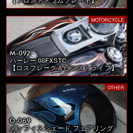
MOTORCYCLE
M-092
ハーレー 08FXSTC
【ロスフレーク＆ピンストライプ】
OTHER
O-069
メンフィスシェード フェアリング