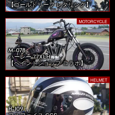
【ゴールドリーフ レタリング】
MOTORCYCLE
M-078
ハーレー 77XLH
【ペイントショップ コラボ】
HELMET
H-109