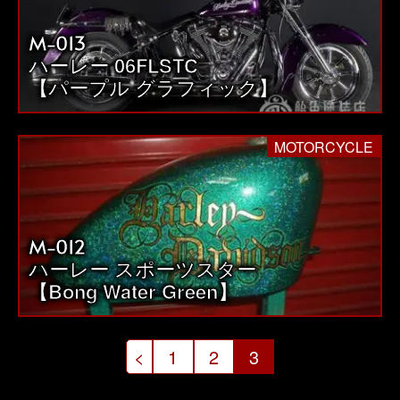
M-013
ハーレー 06FLSTC
【パープル グラフィック】
MOTORCYCLE
M-012
ハーレー スポーツスター
【Bong Water Green】
投
<
1
2
3
稿