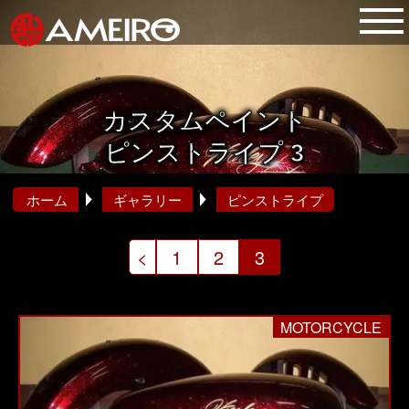
カスタムペイント
ピンストライプ 3
ホーム
ギャラリー
ピンストライプ
投
<
1
2
3
稿
の
MOTORCYCLE
ペ
ー
ジ