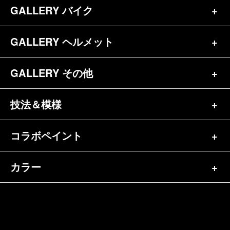
お問合せ
GALLERY バイク
バイク（180）
プロフィール
ヘルメット（84）
GALLERY ヘルメット
バイク一覧（184）
参考価格
その他（70）
ハーレー（141）
GALLERY その他
ヘルメット一覧（139）
キャンディペイントとは？
┗スポーツスター（57）
半ヘル（39）
技法＆模様
その他一覧（92）
メディア掲載（18）
ホンダ（20）
ジェット（75）
自転車&三輪車（11）
コラボペイント
ペイントワンポイント（9）
シンプル（38）
ヤマハ（24）
フルフェイス（23）
バイクパーツ（29）
イベントレポート（43）
グラフィック（88）
カラー
エアブラシ（23）
スズキ（8）
アライ（10）
車パーツ（9）
ペイント済商品（11）
フレイムス（84）
ピンストライプ（32）
カワサキ（11）
単色（44）
ショーエイ（8）
ホビー（5）
FAQ
スキャロップ（10）
メタルワーク（4）
その他メーカー（5）
カラフル（31）
ＯＧＫ（3）