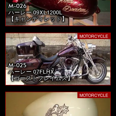
M-026
送
ハーレー 09XL1200L
り
【キャンディレッド】
MOTORCYCLE
M-025
ハーレー 07FLHX
【ゴーストフレイムス】
MOTORCYCLE