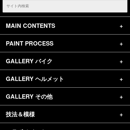
MAIN CONTENTS
PAINT PROCESS
トップページ
お問合せ
GALLERY バイク
バイク（180）
プロフィール
ヘルメット（84）
GALLERY ヘルメット
バイク一覧（184）
参考価格
その他（70）
ハーレー（141）
GALLERY その他
ヘルメット一覧（139）
キャンディペイントとは？
┗スポーツスター（57）
半ヘル（39）
技法＆模様
その他一覧（92）
メディア掲載（18）
ホンダ（20）
ジェット（75）
自転車&三輪車（11）