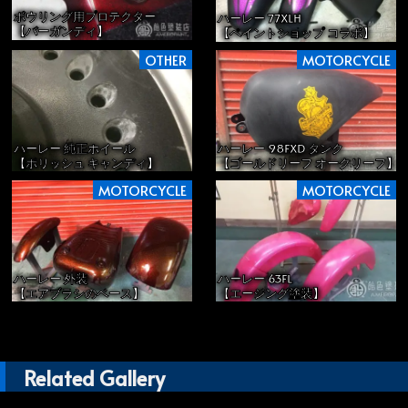
ボウリング用プロテクター
ハーレー 77XLH
【バーガンディ】
【ペイントショップ コラボ】
OTHER
MOTORCYCLE
ハーレー 純正ホイール
ハーレー 98FXD タンク
【ポリッシュ キャンディ】
【ゴールドリーフ オークリーフ】
MOTORCYCLE
MOTORCYCLE
ハーレー 外装
ハーレー 63FL
【エアブラシのベース】
【エージング塗装】
Related Gallery