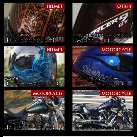
HELMET
OTHER
アライ GP-6S
ヤマハ TRACER9 バッグアクセサ
【エスニック立体クリアー】
【MTロゴと赤い奴】
HELMET
MOTORCYCLE
VANCH
スズキ グラストラッカー
【シルバーリーフキャンディ】
【キャンディラップペイント】
MOTORCYCLE
MOTORCYCLE
ハーレー ロードキング
ヤマハ レイダー
【カラークリアーブラック】
【レッドラップペイント】