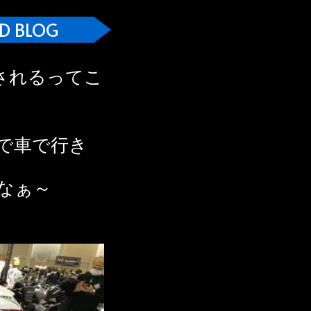
D BLOG
されるってこ
で車で行き
なぁ～