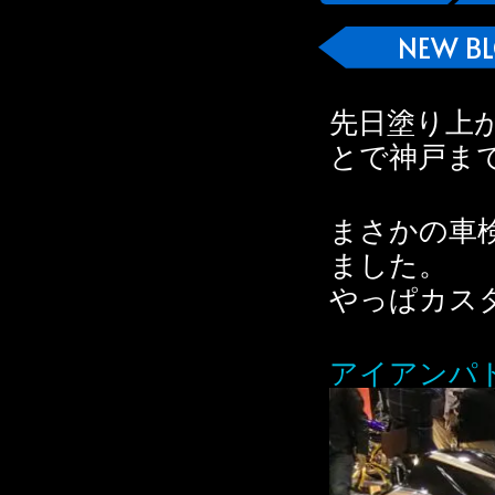
NEW B
先日塗り上
とで神戸ま
まさかの車
ました。
やっぱカス
アイアンパ