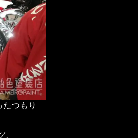
ったつもり
グ。