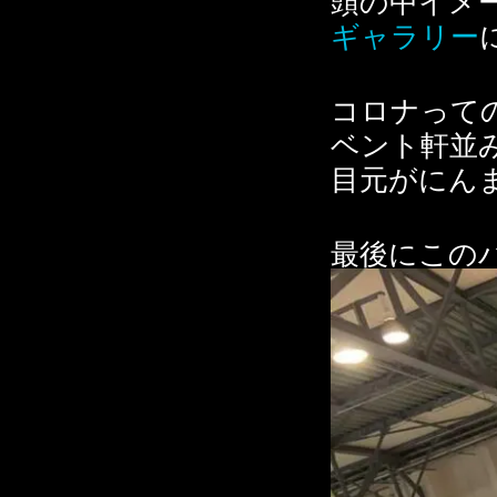
ギャラリー
コロナって
ベント軒並
目元がにん
最後にこの