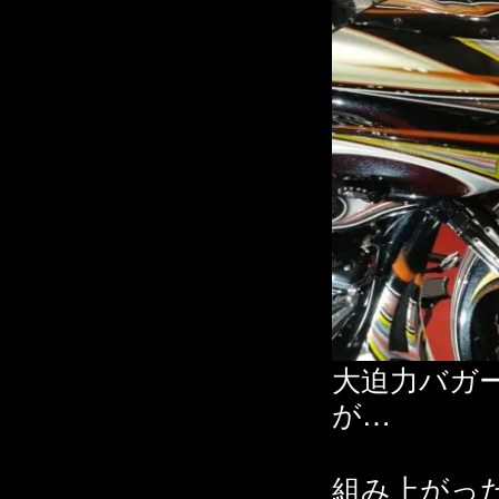
大迫力バガ
が…
組み上がっ