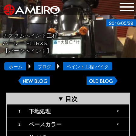
2016/05/29
カスタムペイント工程
ハーレー FLTRXS
【パーツペイント】
ホーム
ブログ
ペイント工程 バイク
NEW BLOG
OLD BLOG
目次
下地処理
ベースカラー