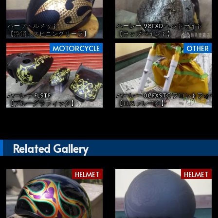
ハーフヘルメット
ハーレー 98FXD ヘッドライト
【艶消しスピニングリーフ】
【ラップペイント】
MOTORCYCLE
OTHER
ハーレー FLSTF
ハーレー 08FXSTC フロントフォー
【ブルーグラフィック】
【ロスフレーク】
Related Gallery
HELMET
HELMET