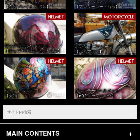
ダックテールヘルメット
ジェットヘルメット
【奈良フレイムス 緑紫】
【アンダーコート薔薇】
HELMET
MOTORCYCLE
ダックテールヘルメット
ホンダ イーハトーブ
【ラップペイントフレイムス】
【バイアルス】
HELMET
HELMET
ジェットヘルメット
ダックテールヘルメット
【天狗】
【60S グラフィック】
MAIN CONTENTS