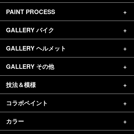
PAINT PROCESS
トップページ
お問合せ
GALLERY バイク
バイク（180）
プロフィール
ヘルメット（84）
GALLERY ヘルメット
バイク一覧（184）
参考価格
その他（70）
ハーレー（141）
GALLERY その他
ヘルメット一覧（139）
キャンディペイントとは？
┗スポーツスター（57）
半ヘル（39）
技法＆模様
その他一覧（92）
メディア掲載（18）
ホンダ（20）
ジェット（75）
自転車&三輪車（11）
コラボペイント
ペイントワンポイント（9）
シンプル（38）
ヤマハ（24）
フルフェイス（23）
バイクパーツ（29）
イベントレポート（43）
グラフィック（88）
カラー
エアブラシ（23）
スズキ（8）
アライ（10）
車パーツ（9）
ペイント済商品（11）
フレイムス（84）