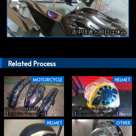
途中経過と明日は休み
Related Process
MOTORCYCLE
HELMET
ハーレー 04FXSTD
OGK ジェットヘルメット
【モヒカンフェンダー】
【ショップロゴペイント】
HELMET
OTHER