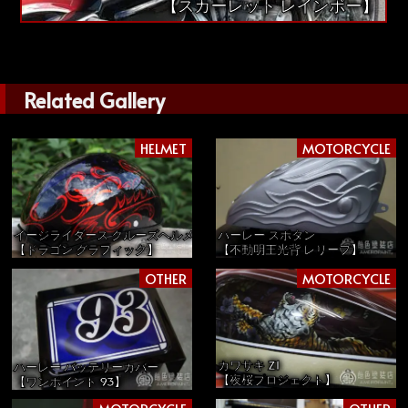
【スカーレット レインボー】
Related Gallery
HELMET
MOTORCYCLE
イージライダース クルーズヘルメット
ハーレー スポタン
【ドラゴン グラフィック】
【不動明王光背 レリーフ】
OTHER
MOTORCYCLE
カワサキ Z1
ハーレー バッテリーカバー
【夜桜プロジェクト】
【ワンポイント 93】