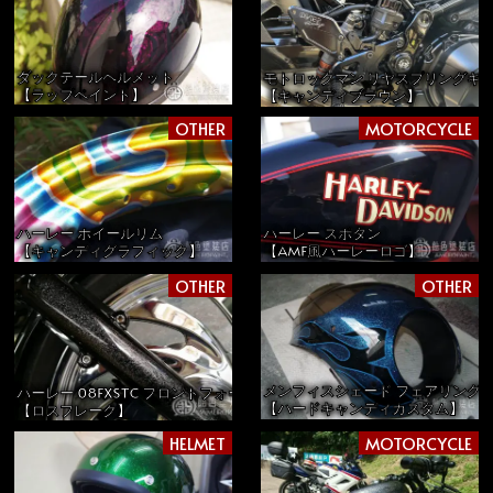
ダックテールヘルメット
モトロックマン リヤスプリングキ
【ラップペイント】
【キャンディブラウン】
OTHER
MOTORCYCLE
ハーレー ホイールリム
ハーレー スポタン
【キャンディグラフィック】
【AMF風ハーレーロゴ】
OTHER
OTHER
メンフィスシェード フェアリング
ハーレー 08FXSTC フロントフォーク
【ハードキャンディカスタム】
【ロスフレーク】
HELMET
MOTORCYCLE