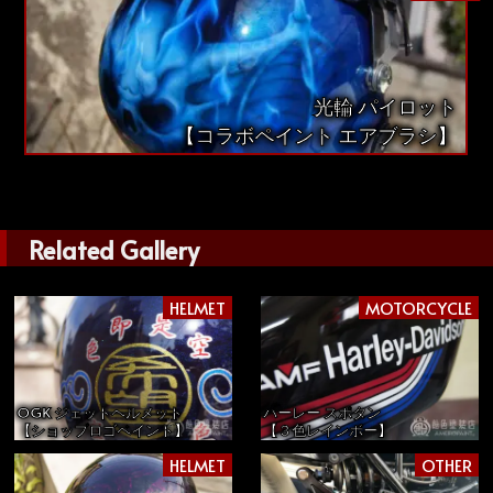
光輪 パイロット
【コラボペイント エアブラシ】
Related Gallery
HELMET
MOTORCYCLE
OGK ジェットヘルメット
ハーレー スポタン
【ショップロゴペイント】
【３色レインボー】
HELMET
OTHER