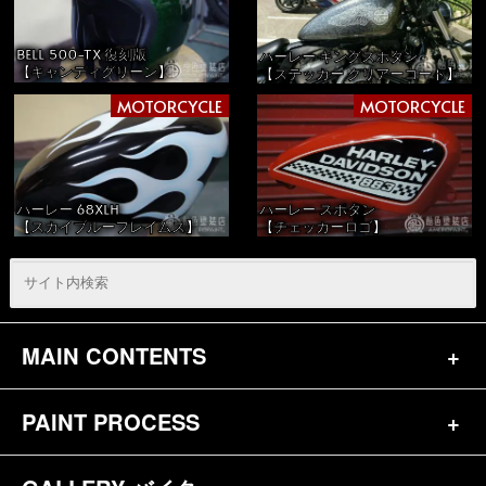
BELL 500-TX 復刻版
ハーレー キングスポタン
【キャンディグリーン】
【ステッカー クリアーコート】
MOTORCYCLE
MOTORCYCLE
ハーレー 68XLH
ハーレー スポタン
【スカイブルーフレイムス】
【チェッカーロゴ】
MAIN CONTENTS
PAINT PROCESS
トップページ
お問合せ