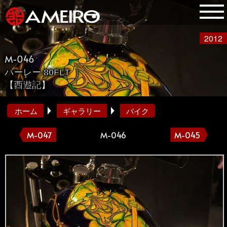
2012
M-046
ハーレー 80FLT
【西遊記】
ホーム
ギャラリー
バイク
M-047
M-046
M-045