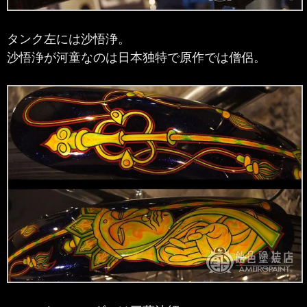
タンク左には沙悟浄。
沙悟浄が河童なのは日本独特で原作では僧侶。