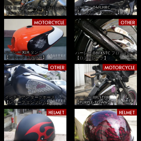
ハーレー 04FLHRC
モトロックマン リヤスプリングキット
【リーフ グラフィック】
【キャンディブラウン】
MOTORCYCLE
OTHER
ハーレー XLH タンク
ハーレー 08FXSTC フロントフォー
【ソリッド ３カラー】
【ロスフレーク】
OTHER
MOTORCYCLE
インディアン ダークホース
ハーレー 11FLSTFB
【レリーフ エンブレム】
【PURPLE-TOWN】
HELMET
HELMET