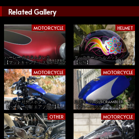
Related Gallery
MOTORCYCLE
HELMET
ハーレー カスタムタンク
ダックテールヘルメット
【マットキャンディ スキャロップ】
【花柄】
MOTORCYCLE
MOTORCYCLE
スズキ コレダ SCRAMBLER
ハーレー 社外スポタン
【２トーングラフィック】
【ハーレーロゴ エアブラシ】
OTHER
MOTORCYCLE