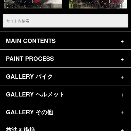
ハーフヘルメット
ダックテールヘルメット
【艶消しスピニングリーフ】
【ラップペイントフレイムス】
MAIN CONTENTS
PAINT PROCESS
トップページ
お問合せ
GALLERY バイク
バイク（180）
プロフィール
ヘルメット（84）
GALLERY ヘルメット
バイク一覧（184）
参考価格
その他（70）
ハーレー（141）
GALLERY その他
ヘルメット一覧（139）
キャンディペイントとは？
┗スポーツスター（57）
半ヘル（39）
技法＆模様
その他一覧（92）