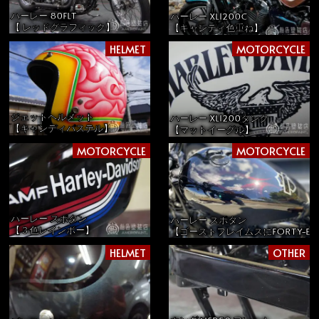
ハーレー 80FLT
ハーレー XL1200C
【 レッドグラフィック】
【キャンディ色重ね】
HELMET
MOTORCYCLE
ジェットヘルメット
ハーレー XL1200タンク
【キャンディパステル】
【マットイーグル】
MOTORCYCLE
MOTORCYCLE
ハーレー スポタン
ハーレー スポタン
【３色レインボー】
【ゴーストフレイムスにFORTY-EI
HELMET
OTHER