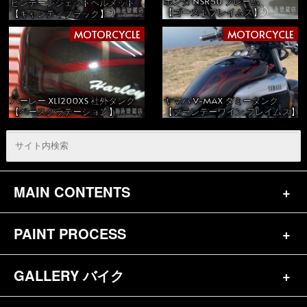
ホンダ NSR50 フレーム
ビンテージジェットヘルメット
【ゴーストフレイムス】
【キャンディブラック】
MOTORCYCLE
MOTORCYCLE
ハーレー XL1200XS 社外タンク
ヤマハ V-MAX ダミータンク
【ベースグラデーション】
【ブランデーワイン フレイムス】
MAIN CONTENTS
PAINT PROCESS
トップページ
お問合せ
GALLERY バイク
バイク（180）
プロフィール