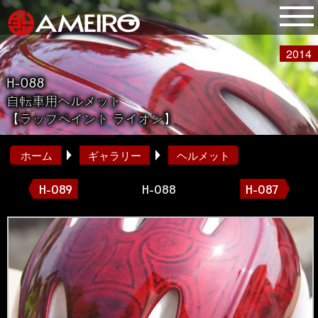
2014
H-088
自転車用ヘルメット
【ラップペイント ライオン】
ホーム
ギャラリー
ヘルメット
H-089
H-088
H-087