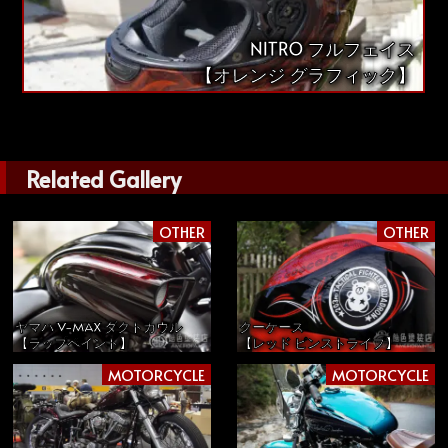
NITRO フルフェイス
【オレンジ グラフィック】
Related Gallery
OTHER
OTHER
クーケース
ヤマハ V-MAX ダクトカウル
【レッド ピンストライプ】
【ラップペイント】
MOTORCYCLE
MOTORCYCLE