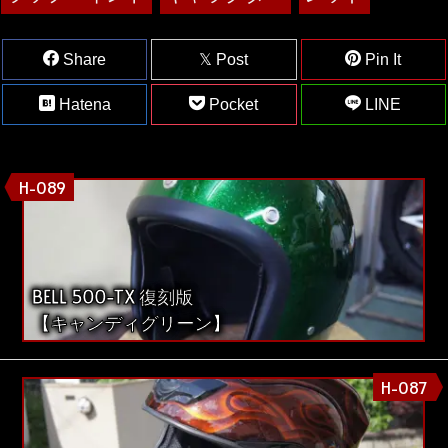
Share
Post
Pin It
Hatena
Pocket
LINE
H-089
BELL 500-TX 復刻版
【キャンディグリーン】
H-087