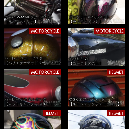
ダックテールヘルメット
ヤマハ V-MAX ダクトカウル
【ラップペイント】
【ラップペイント】
MOTORCYCLE
MOTORCYCLE
ハーレー スポーツスター
カワサキ Z1
【バリエゲーテッドリーフ スキャロップ】
【ゴースト火の玉】
MOTORCYCLE
HELMET
ハーレー カスタムタンク
OGK エアロブレード
【マットキャンディ スキャロップ】
【キャンディグラデーション】
HELMET
HELMET