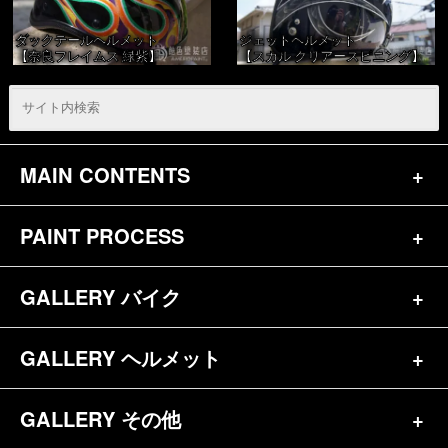
ダックテールヘルメット
ジェットヘルメット
【奈良フレイムス 緑紫】
【スカル クリアースピニング】
MAIN CONTENTS
PAINT PROCESS
トップページ
お問合せ
GALLERY バイク
バイク（180）
プロフィール
ヘルメット（84）
GALLERY ヘルメット
バイク一覧（184）
参考価格
その他（70）
ハーレー（141）
GALLERY その他
ヘルメット一覧（139）
キャンディペイントとは？