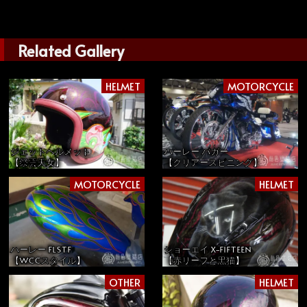
Related Gallery
HELMET
MOTORCYCLE
ジェットヘルメット
ハーレー バガー
【祭雲天女】
【クリアースピニング】
MOTORCYCLE
HELMET
ハーレー FLSTF
ショーエイ X-FIFTEEN
【WCCスタイル】
【赤リーフと黒猫】
OTHER
HELMET