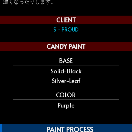
濃くなったりします。
CLIENT
S・PROUD
CANDY PAINT
BASE
Solid-Black
Silver-Leaf
COLOR
Purple
PAINT PROCESS