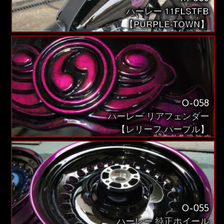
ハーレー 11FLSTFB
【PURPLE-TOWN】
O-058
ハーレー リアフェンダー
【レリーフ パープル】
O-055
ハーレー 純正ホイール