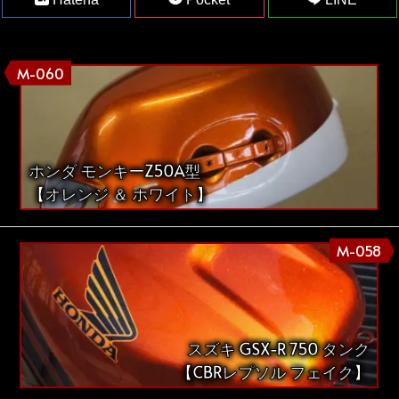
M-060
ホンダ モンキーZ50A型
【オレンジ ＆ ホワイト】
M-058
スズキ GSX-R 750 タンク
【CBRレプソル フェイク】