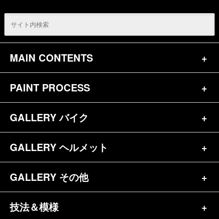
MAIN CONTENTS
PAINT PROCESS
トップページ
お問合せ
GALLERY バイク
バイク（180）
プロフィール
ヘルメット（84）
GALLERY ヘルメット
バイク一覧（184）
参考価格
その他（70）
ハーレー（141）
GALLERY その他
ヘルメット一覧（139）
キャンディペイントとは？
┗スポーツスター（57）
半ヘル（39）
技法＆模様
その他一覧（92）
メディア掲載（18）