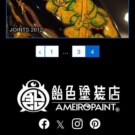
JOINTS 2012
投
…
<
1
3
4
稿
の
ペ
ー
ジ
送
り