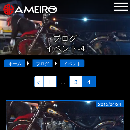
ブログ
イベント-4
ホーム
ブログ
イベント
投
…
<
1
3
4
稿
の
2013/04/24
ペ
ー
ジ