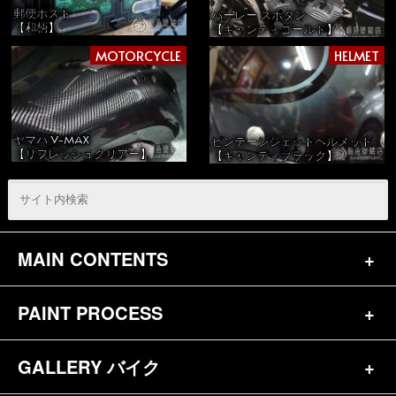
郵便ポスト
ハーレー スポタン
【和柄】
【キャンディゴールド】
MOTORCYCLE
HELMET
ヤマハ V-MAX
ビンテージジェットヘルメット
【リフレッシュクリアー】
【キャンディブラック】
MAIN CONTENTS
PAINT PROCESS
トップページ
お問合せ
GALLERY バイク
バイク（180）