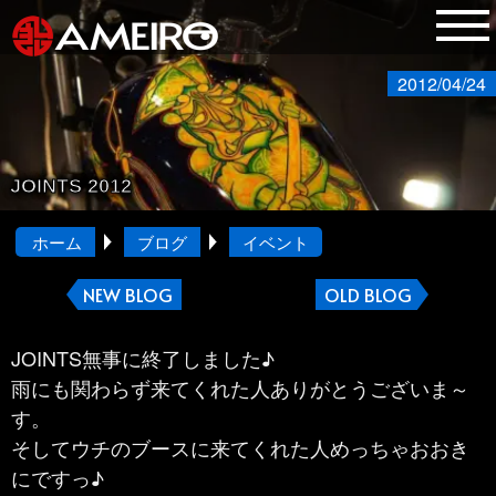
2012/04/24
JOINTS 2012
ホーム
ブログ
イベント
NEW BLOG
OLD BLOG
JOINTS無事に終了しました♪
雨にも関わらず来てくれた人ありがとうございま～
す。
そしてウチのブースに来てくれた人めっちゃおおき
にですっ♪