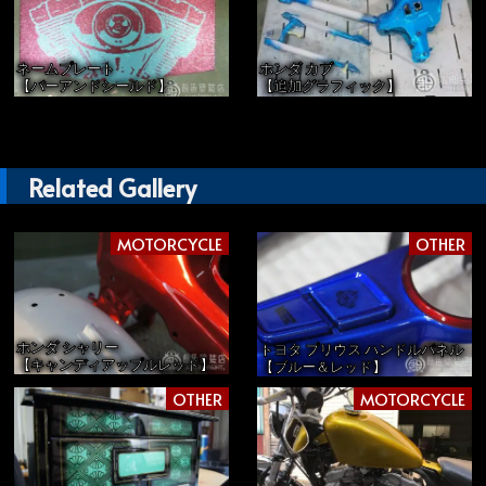
ネームプレート
ホンダ カブ
【バーアンドシールド】
【追加グラフィック】
Related Gallery
MOTORCYCLE
OTHER
ホンダ シャリー
トヨタ プリウス ハンドルパネル
【キャンディアップルレッド】
【ブルー＆レッド】
OTHER
MOTORCYCLE