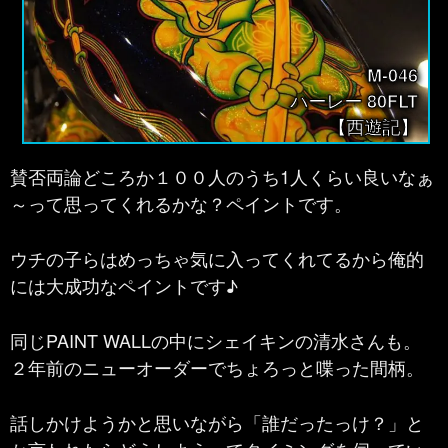
M-046
ハーレー 80FLT
【西遊記】
賛否両論どころか１００人のうち1人くらい良いなぁ
～って思ってくれるかな？ペイントです。
ウチの子らはめっちゃ気に入ってくれてるから俺的
には大成功なペイントです♪
同じPAINT WALLの中にシェイキンの清水さんも。
２年前のニューオーダーでちょろっと喋った間柄。
話しかけようかと思いながら「誰だったっけ？」と