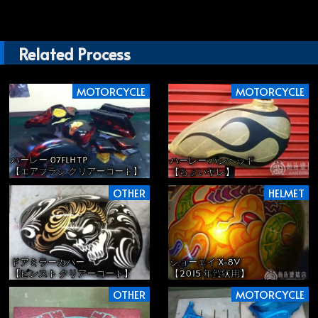
Related Process
MOTORCYCLE
MOTORCYCLE
ハーレー 07FLHTP
ハーレー パンヘッド
【エアブラシ クリアーコート】
【ちょいヤレ】
OTHER
HELMET
ドアミラーカバー
ショーエイ X-8V
【ピンスト クリアーコート】
【2015 年賀状用】
OTHER
MOTORCYCLE