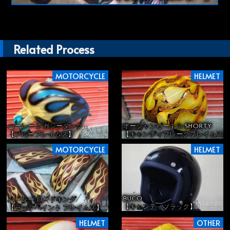
Related Process
MOTORCYCLE
HELMET
ハーレー レガシータンク
オーシャンビートル SHORTY
【ブルーフレイムス】
【キャンディフレークフレイムス】
MOTORCYCLE
HELMET
BUCO
ハーレー ロードキング
【キャンディブラック】
【ラップペイント フレイムス】
HELMET
OTHER