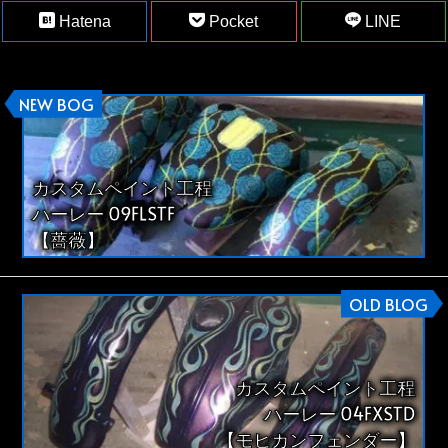
Hatena
Pocket
LINE
NEW BOG
カスタムペイント工程
ハーレー 09FLSTF
【薔薇】
OLD BLOG
カスタムペイント工程
ハーレー 04FXSTD
【モヒカンフェンダー】