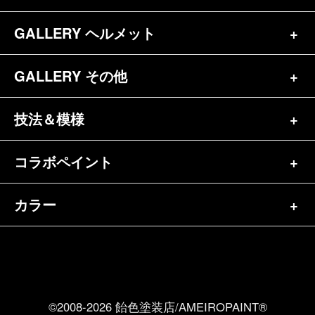
プロフィール
ヘルメット（84）
GALLERY ヘルメット
バイク一覧（184）
参考価格
その他（70）
ハーレー（141）
GALLERY その他
ヘルメット一覧（139）
キャンディペイントとは？
┗スポーツスター（57）
半ヘル（39）
技法＆模様
その他一覧（92）
メディア掲載（18）
ホンダ（20）
ジェット（75）
自転車&三輪車（11）
コラボペイント
ペイントワンポイント（9）
シンプル（38）
ヤマハ（24）
フルフェイス（23）
バイクパーツ（29）
イベントレポート（43）
グラフィック（88）
カラー
エアブラシ（23）
スズキ（8）
アライ（10）
車パーツ（9）
ペイント済商品（11）
フレイムス（84）
ピンストライプ（32）
カワサキ（11）
単色（44）
ショーエイ（8）
ホビー（5）
FAQ
スキャロップ（10）
メタルワーク（4）
その他メーカー（5）
カラフル（31）
ＯＧＫ（3）
ポスト（2）
Privacy Policy
リーフ（37）
©2008-2026 飴色塗装店/AMEIROPAINT®