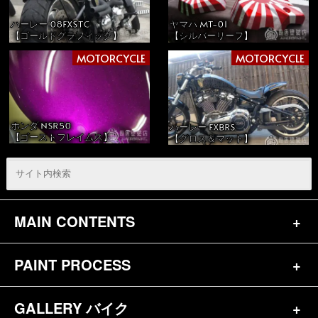
ハーレー 08FXSTC
ヤマハ MT-01
【ゴールドグラフィック】
【シルバーリーフ】
MOTORCYCLE
MOTORCYCLE
ホンダ NSR50
ハーレー FXBRS
【ゴーストフレイムス】
【グロス＆マット】
MAIN CONTENTS
PAINT PROCESS
トップページ
お問合せ
GALLERY バイク
バイク（180）