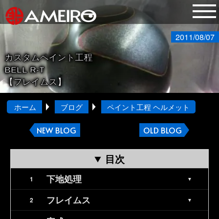
2011/08/07
カスタムペイント工程
BELL R-T
【フレイムス】
ホーム
ブログ
ペイント工程 ヘルメット
NEW BLOG
OLD BLOG
目次
下地処理
フレイムス