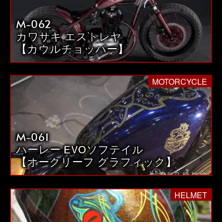
M-062
カワサキ エストレヤ
【カウルチョッパー】
MOTORCYCLE
M-061
ハーレー EVOソフテイル
【オークリーフ グラフィック】
HELMET