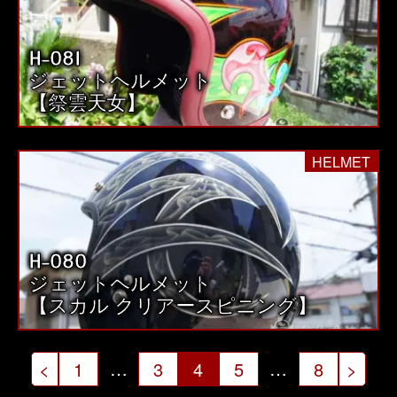
H-081
ジェットヘルメット
【祭雲天女】
HELMET
H-080
ジェットヘルメット
【スカル クリアースピニング】
投
…
…
<
1
3
4
5
8
>
稿