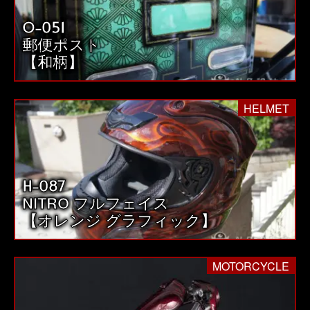
O-051
郵便ポスト
【和柄】
HELMET
H-087
NITRO フルフェイス
【オレンジ グラフィック】
MOTORCYCLE