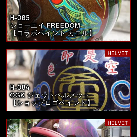
H-085
ショーエイ FREEDOM
【コラボペイント カエル】
HELMET
H-084
OGK ジェットヘルメット
【ショップロゴペイント】
HELMET