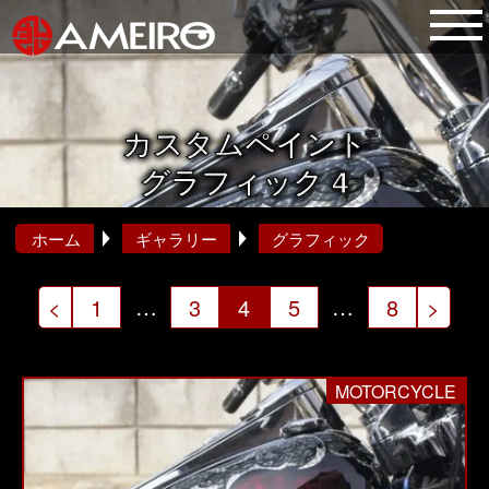
カスタムペイント
グラフィック 4
ホーム
ギャラリー
グラフィック
投
…
…
<
1
3
4
5
8
>
稿
の
MOTORCYCLE
ペ
ー
ジ