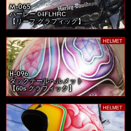
M-065
送
ハーレー 04FLHRC
り
【リーフ グラフィック】
HELMET
H-096
ダックテールヘルメット
【60s グラフィック】
HELMET