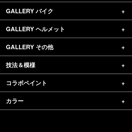
お問合せ
GALLERY バイク
バイク（180）
プロフィール
ヘルメット（84）
GALLERY ヘルメット
バイク一覧（184）
参考価格
その他（70）
ハーレー（141）
GALLERY その他
ヘルメット一覧（139）
キャンディペイントとは？
┗スポーツスター（57）
半ヘル（39）
技法＆模様
その他一覧（92）
メディア掲載（18）
ホンダ（20）
ジェット（75）
自転車&三輪車（11）
コラボペイント
ペイントワンポイント（9）
シンプル（38）
ヤマハ（24）
フルフェイス（23）
バイクパーツ（29）
イベントレポート（43）
グラフィック（88）
カラー
エアブラシ（23）
スズキ（8）
アライ（10）
車パーツ（9）
ペイント済商品（11）
フレイムス（84）
ピンストライプ（32）
カワサキ（11）
単色（44）
ショーエイ（8）
ホビー（5）
FAQ
スキャロップ（10）
メタルワーク（4）