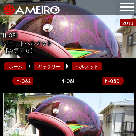
2013
H-081
ジェットヘルメット
【祭雲天女】
ホーム
ギャラリー
ヘルメット
H-082
H-081
H-080