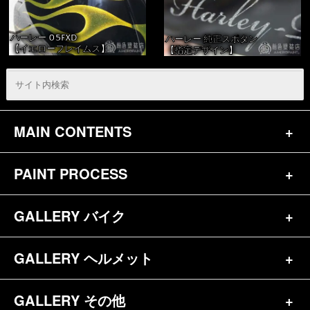
ハーレー 05FXD
ハーレー 純正スポタン
【イエローフレイムス】
【指定デザイン】
MAIN CONTENTS
PAINT PROCESS
トップページ
お問合せ
GALLERY バイク
バイク（180）
プロフィール
ヘルメット（84）
GALLERY ヘルメット
バイク一覧（184）
参考価格
その他（70）
ハーレー（141）
GALLERY その他
ヘルメット一覧（139）