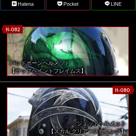
Hatena
Pocket
LINE
H-082
バッドボーンヘルメット
【ラップペイントフレイムス】
H-080
ジェットヘルメット
【スカル クリアースピニング】