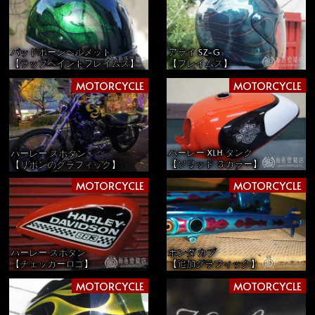
バッドボーンヘルメット
アライ SZ-G
【ラップペイントフレイムス】
【フレイムス】
MOTORCYCLE
MOTORCYCLE
ハーレー XLH タンク
ハーレー スポタン
【ソリッド ３カラー】
【リボンのグラフィック】
MOTORCYCLE
MOTORCYCLE
ハーレー スポタン
ホンダ カブ
【チェッカーロゴ】
【追加グラフィック】
MOTORCYCLE
MOTORCYCLE