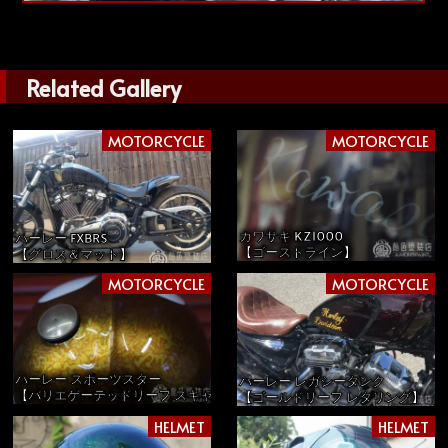
Related Gallery
MOTORCYCLE
MOTORCYCLE
カワサキ KZ1000
ハーレー FXBRS
【ゴーストライン】
【グロス＆マット】
MOTORCYCLE
MOTORCYCLE
ハーレー スポーツスター
ハーレー レガシータンク
【バリエゲーテッドリーフ スキャロップ】
【ゴールドリーフ レタリング】
HELMET
HELMET