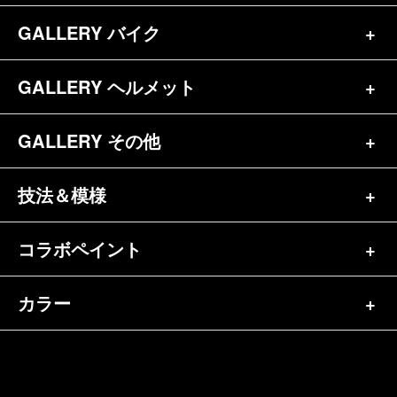
お問合せ
GALLERY バイク
バイク（180）
プロフィール
ヘルメット（84）
GALLERY ヘルメット
バイク一覧（184）
参考価格
その他（70）
ハーレー（141）
GALLERY その他
ヘルメット一覧（139）
キャンディペイントとは？
┗スポーツスター（57）
半ヘル（39）
技法＆模様
その他一覧（92）
メディア掲載（18）
ホンダ（20）
ジェット（75）
自転車&三輪車（11）
コラボペイント
ペイントワンポイント（9）
シンプル（38）
ヤマハ（24）
フルフェイス（23）
バイクパーツ（29）
イベントレポート（43）
グラフィック（88）
カラー
エアブラシ（23）
スズキ（8）
アライ（10）
車パーツ（9）
ペイント済商品（11）
フレイムス（84）
ピンストライプ（32）
カワサキ（11）
単色（44）
ショーエイ（8）
ホビー（5）
FAQ
スキャロップ（10）
メタルワーク（4）