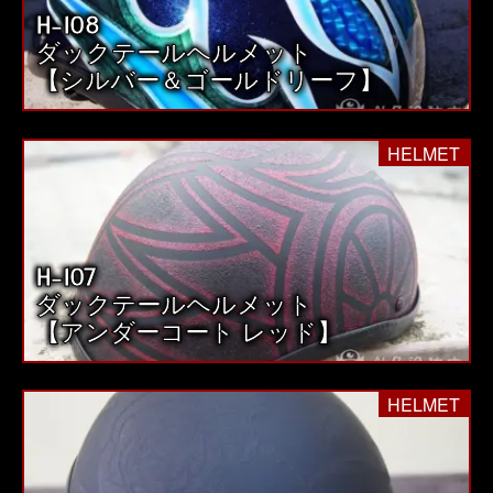
H-108
送
ダックテールヘルメット
り
【シルバー＆ゴールドリーフ】
HELMET
H-107
ダックテールヘルメット
【アンダーコート レッド】
HELMET