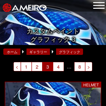
カスタムペイント
グラフィック 3
ホーム
ギャラリー
グラフィック
投
…
<
1
2
3
4
8
>
稿
の
HELMET
ペ
ー
ジ