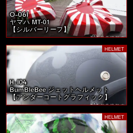
O-061
ヤマハ MT-01
【シルバーリーフ】
HELMET
H-104
BumBleBee ジェットヘルメット
【アンダーコートグラフィック】
HELMET