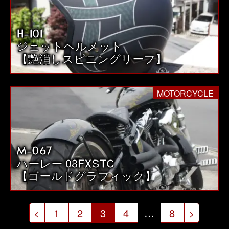
H-101
ジェットヘルメット
【艶消しスピニングリーフ】
MOTORCYCLE
M-067
ハーレー 08FXSTC
【ゴールドグラフィック】
投
…
<
1
2
3
4
8
>
稿