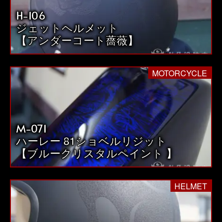
H-106
ジェットヘルメット
【アンダーコート薔薇】
MOTORCYCLE
M-071
ハーレー 81ショベルリジット
【ブルークリスタルペイント 】
HELMET