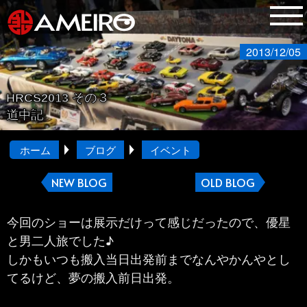
2013/12/05
HRCS2013 その３
道中記
ホーム
ブログ
イベント
NEW BLOG
OLD BLOG
今回のショーは展示だけって感じだったので、優星
と男二人旅でした♪
しかもいつも搬入当日出発前までなんやかんやとし
てるけど、夢の搬入前日出発。