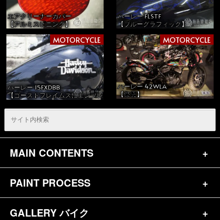
エアクリーナーカバー
ハーレー FLSTF
【アルミスピニング】
【ブルーグラフィック】
MOTORCYCLE
MOTORCYCLE
ハーレー 42WLA
ハーレー 15FXDBB
【祭雲】
【ゴーストフレイムスにエンブレム】
MAIN CONTENTS
PAINT PROCESS
トップページ
お問合せ
GALLERY バイク
バイク（180）