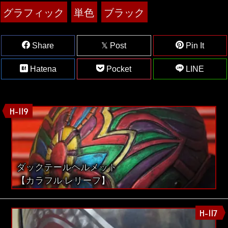
グラフィック
単色
ブラック
Share
Post
Pin It
Hatena
Pocket
LINE
H-119
ダックテールヘルメット
【カラフル レリーフ】
H-117