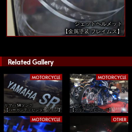
ジェットヘルメット
【金属塗装 フレイムス】
Related Gallery
MOTORCYCLE
MOTORCYCLE
ヤマハ SRタンク
ハーレー バガー
【バーガンディセンターライン】
【クリアースピニング】
MOTORCYCLE
OTHER