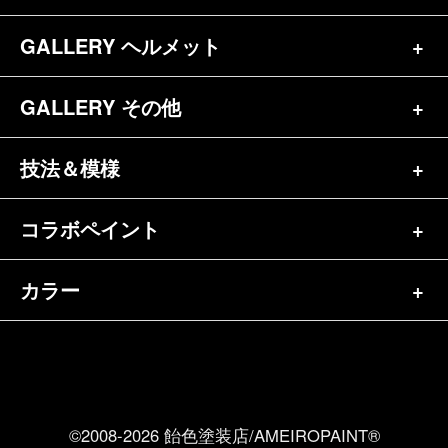
プロフィール
ヘルメット（84）
GALLERY ヘルメット
バイク一覧（184）
参考価格
その他（70）
ハーレー（141）
GALLERY その他
ヘルメット一覧（139）
キャンディペイントとは？
┗スポーツスター（57）
半ヘル（39）
技法＆模様
その他一覧（92）
メディア掲載（18）
ホンダ（20）
ジェット（75）
自転車&三輪車（11）
コラボペイント
ペイントワンポイント（9）
シンプル（38）
ヤマハ（24）
フルフェイス（23）
バイクパーツ（29）
イベントレポート（43）
グラフィック（88）
カラー
エアブラシ（23）
スズキ（8）
アライ（10）
車パーツ（9）
ペイント済商品（11）
フレイムス（84）
ピンストライプ（32）
カワサキ（11）
単色（44）
ショーエイ（8）
ホビー（5）
FAQ
スキャロップ（10）
メタルワーク（4）
その他メーカー（5）
カラフル（31）
ＯＧＫ（3）
ポスト（2）
Privacy Policy
リーフ（37）
©2008-2026 飴色塗装店/AMEIROPAINT®