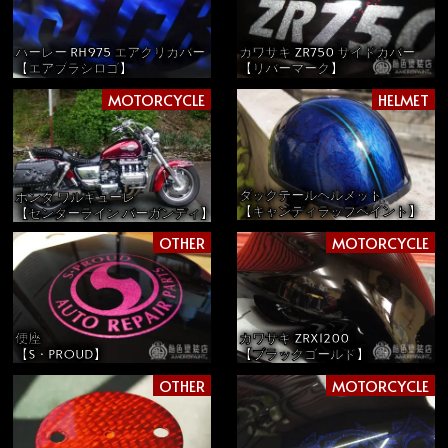
ハーレー RH975 エアクリカバー
カワサキ ZR750 サイドカバー
【エアブラシロゴ】
【リバーマーク】
MOTORCYCLE
HELMET
ダックテールヘルメット
ホンダ ワルキューレ
【キャンディラップペイント】
【センターライン バーガンディ】
OTHER
MOTORCYCLE
便座
カワサキ ZRX1200
【S・PROUD】
【ブラックゴールド】
OTHER
MOTORCYCLE