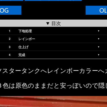
LOG
OL
目次
下地処理
レインボー
仕上げ
完成
ツスタータンクへレインボーカラーへ
。
３色は原色のままだと安っぽいので隠