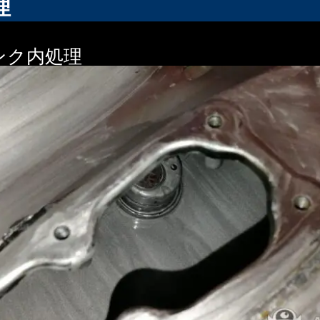
理
ンク内処理