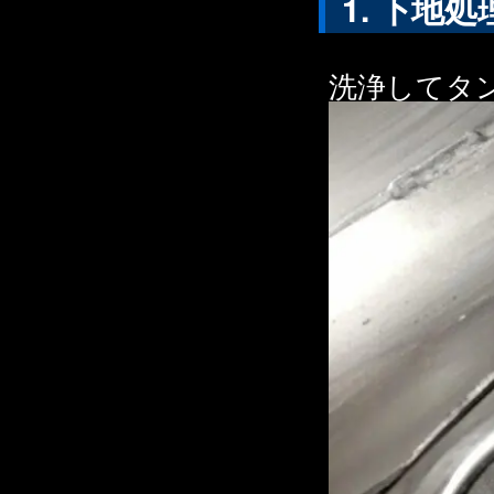
下地処
洗浄してタ