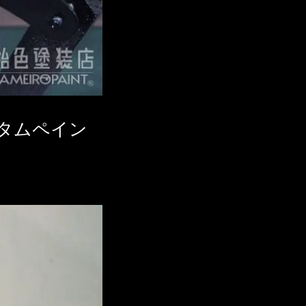
タムペイン
。