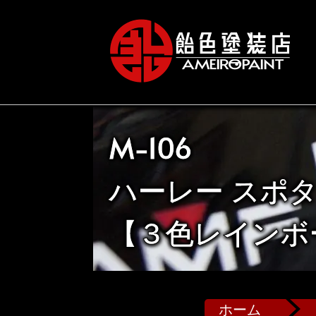
M-106
ハーレー スポ
【３色レインボ
ホーム