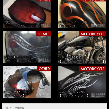
便座
ハーレー パンヘッド
【ラップペイント レッド】
【ちょいヤレ】
HELMET
MOTORCYCLE
ジェットヘルメット
ハーレー 95FXD
【金属塗装 フレイムス】
【ブラックゴーストフレイムス】
OTHER
MOTORCYCLE
ハーレー FXR カウル
スズキ バンバン90
【フレイムス】
【マット＆ピンスト】