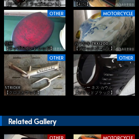
【リペイント ラップペイント】
【和柄】
OTHER
MOTORCYCLE
便座
カワサキ ZRX1200
【ラップペイント レッド】
【ブラックゴールド】
OTHER
OTHER
STRIDER
ハーレー ネス カウル
【グロスとマット】
【ソリッドブラック】
Related Gallery
OTHER
MOTORCYCLE