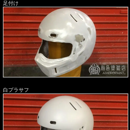
足付け
白プラサフ