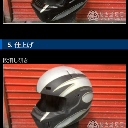
仕上げ
段消し研き