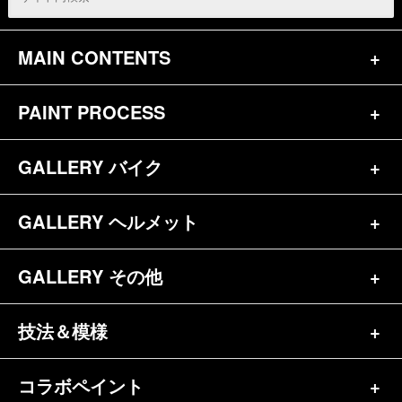
MAIN CONTENTS
PAINT PROCESS
トップページ
お問合せ
GALLERY バイク
バイク（180）
プロフィール
ヘルメット（84）
GALLERY ヘルメット
バイク一覧（184）
参考価格
その他（70）
ハーレー（141）
GALLERY その他
ヘルメット一覧（139）
キャンディペイントとは？
┗スポーツスター（57）
半ヘル（39）
技法＆模様
その他一覧（92）
メディア掲載（18）
ホンダ（20）
ジェット（75）
自転車&三輪車（11）
コラボペイント
ペイントワンポイント（9）
シンプル（38）