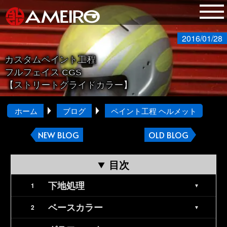
2016/01/28
カスタムペイント工程
フルフェイス CGS
【ストリートグライドカラー】
ホーム
ブログ
ペイント工程 ヘルメット
NEW BLOG
OLD BLOG
目次
下地処理
ベースカラー