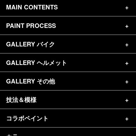
MAIN CONTENTS
PAINT PROCESS
トップページ
お問合せ
GALLERY バイク
バイク（180）
プロフィール
ヘルメット（84）
GALLERY ヘルメット
バイク一覧（184）
参考価格
その他（70）
ハーレー（141）
GALLERY その他
ヘルメット一覧（139）
キャンディペイントとは？
┗スポーツスター（57）
半ヘル（39）
技法＆模様
その他一覧（92）
メディア掲載（18）
ホンダ（20）
ジェット（75）
自転車&三輪車（11）
コラボペイント
ペイントワンポイント（9）
シンプル（38）
ヤマハ（24）
フルフェイス（23）
バイクパーツ（29）
イベントレポート（43）
グラフィック（88）