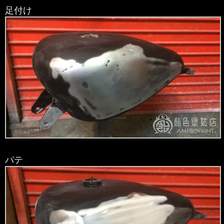
足付け
パテ