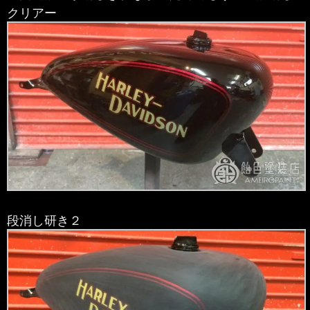
クリアー
段消し研き２