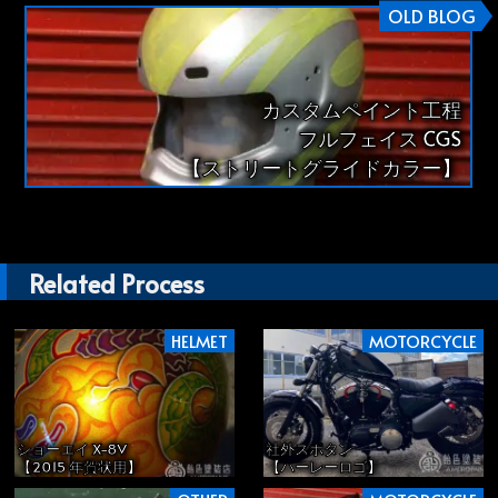
OLD BLOG
カスタムペイント工程
フルフェイス CGS
【ストリートグライドカラー】
Related Process
HELMET
MOTORCYCLE
ショーエイ X-8V
社外スポタン
【2015 年賀状用】
【ハーレーロゴ】