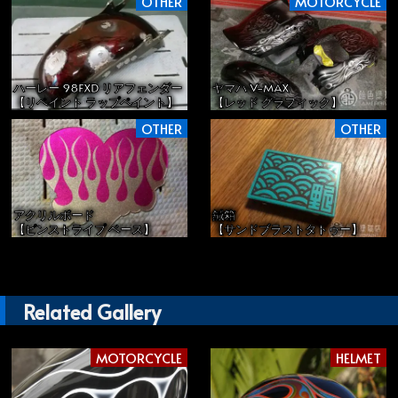
OTHER
MOTORCYCLE
ハーレー 98FXD リアフェンダー
ヤマハ V-MAX
【リペイント ラップペイント】
【レッド グラフィック】
OTHER
OTHER
アクリルボード
鍼箱
【ピンストライプ ベース】
【サンドブラストタトゥー】
Related Gallery
MOTORCYCLE
HELMET