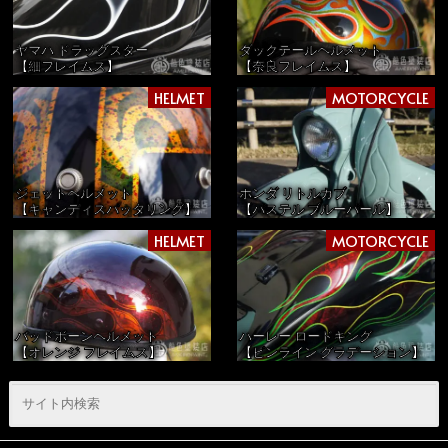
ヤマハ ドラッグスター
ダックテールヘルメット
【細フレイムス】
【奈良フレイムス】
HELMET
MOTORCYCLE
ジェットヘルメット
ホンダ リトルカブ
【キャンディスパッタリング】
【パステル ブルーパール】
HELMET
MOTORCYCLE
バッドボーンヘルメット
ハーレー ロードキング
【オレンジ フレイムス】
【ピンライン グラデーション】