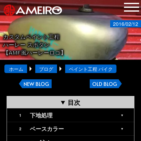
2016/02/12
カスタムペイント工程
ハーレー スポタン
【AMF風ハーレーロゴ】
ホーム
ブログ
ペイント工程 バイク
NEW BLOG
OLD BLOG
目次
下地処理
ベースカラー