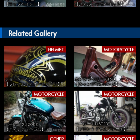
【ラップペイント】
【スカル コラボペイント】
Related Gallery
HELMET
MOTORCYCLE
ジョッキーヘルメット
ホンダ シャリー CF50
【フレイムスとオークリーフ】
【キャンディオレンジ】
MOTORCYCLE
MOTORCYCLE
ハーレー 11FLSTFB
ハーレー XL1200C
【フロントドラムブレーキ】
【キャンディ色重ね】
OTHER
MOTORCYCLE