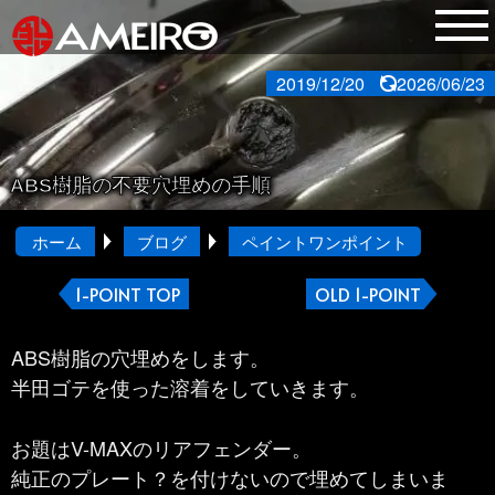
2019/12/20
2026/06/23
ABS樹脂の不要穴埋めの手順
ホーム
ブログ
ペイントワンポイント
1-POINT TOP
OLD 1-POINT
ABS樹脂の穴埋めをします。
半田ゴテを使った溶着をしていきます。
お題はV-MAXのリアフェンダー。
純正のプレート？を付けないので埋めてしまいま