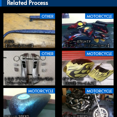
Related Process
OTHER
MOTORCYCLE
ハーレー 07FLHTP
メガネ
【エアブラシ クリアーコート】
【スパッタリング】
OTHER
MOTORCYCLE
トヨタ プリウス ハンドルパネル
ゼファー1100
【ブルー＆レッド】
【火の玉 フレイムス】
MOTORCYCLE
MOTORCYCLE
ハーレー 98FXD
ハーレー 09FXD