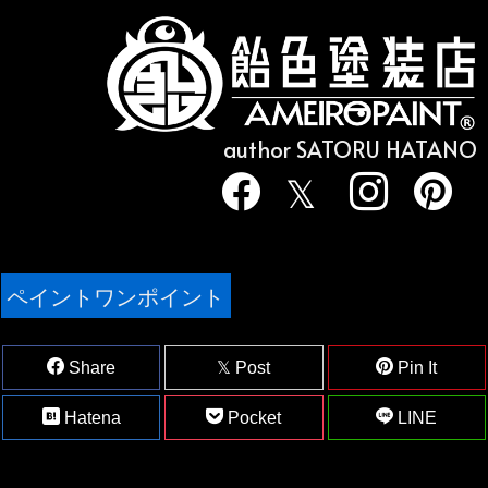
author SATORU HATANO
ペイントワンポイント
Share
Post
Pin It
Hatena
Pocket
LINE