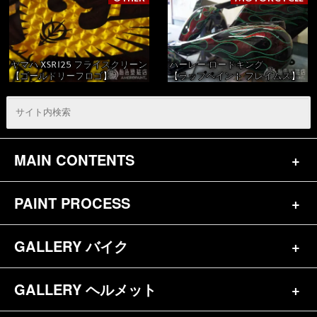
ヤマハ XSR125 フライスクリーン
ハーレー ロードキング
【ゴールドリーフロゴ】
【ラップペイント フレイムス】
MAIN CONTENTS
PAINT PROCESS
トップページ
お問合せ
GALLERY バイク
バイク（180）
プロフィール
ヘルメット（84）
GALLERY ヘルメット
バイク一覧（184）
参考価格