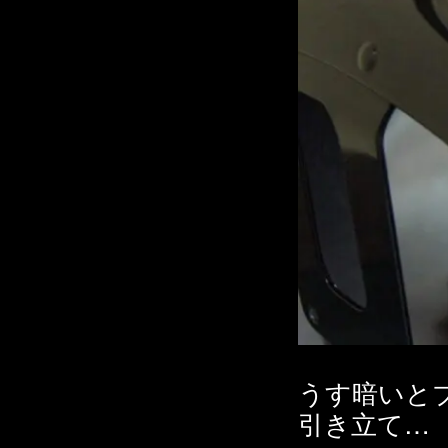
うす暗いと
引き立て…