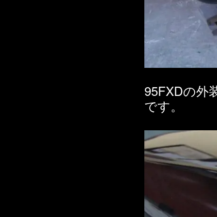
95FXDの
です。