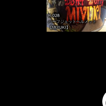
H-028
ハーフジェットヘルメット
【MIYUKI】
投
稿
の
ペ
ー