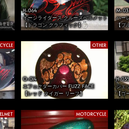
H-064
M-03
イージライダース クルーズヘルメット
ハーレ
【ドラゴン グラフィック】
【ブ
CYCLE
OTHER
O-014
H-03
エフェクターカバー FUZZ FACE
ジェ
【レッド タイガー リーフ】
【ゴ
ELMET
MOTORCYCLE