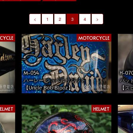
<
1
2
3
4
>
CYCLE
MOTORCYCLE
M-054
H-07
ハーレー ショベルリジット
バッ
【Uncle Bob Blooz】
【ス
ELMET
HELMET