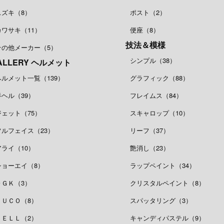
スズキ（8）
ポスト（2）
カワサキ（11）
便座（8）
技法＆模様
その他メーカー（5）
シンプル（38）
ALLERY ヘルメット
ヘルメット一覧（139）
グラフィック（88）
半ヘル（39）
フレイムス（84）
ジェット（75）
スキャロップ（10）
フルフェイス（23）
リーフ（37）
アライ（10）
艶消し（23）
ショーエイ（8）
ラップペイント（34）
ＯＧＫ（3）
クリスタルペイント（8）
ＢＵＣＯ（8）
スパッタリング（3）
ＢＥＬＬ（2）
キャンディパステル（9）