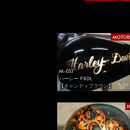
投
稿
MOTOR
の
ペ
M-057
ハーレー FXDL
ー
【キャンディブラウン】
ジ
H
送