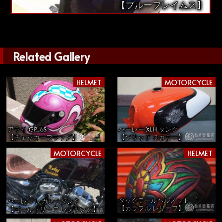
【ブルーフレイムス】
Related Gallery
HELMET
MOTORCYCLE
アライ GP-6S
ハーレー XLH タンク
【チェッカーフラッグ】
【ソリッド ３カラー】
MOTORCYCLE
HELMET
ダックテールヘルメット
ハーレー レガシータンク
【カラフル レリーフ】
【ゴールドリーフ レタリング】