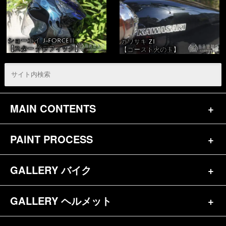
ショーエイ J-FORCEⅢ
カワサキ Z1
【スター グラフィック】
【ゴースト火の玉】
MAIN CONTENTS
PAINT PROCESS
トップページ
お問合せ
GALLERY バイク
バイク（180）
プロフィール
ヘルメット（84）
GALLERY ヘルメット
バイク一覧（184）
参考価格
その他（70）