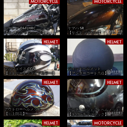
MOTORCYCLE
MOTORCYCLE
ハーレー 04FLHRC
ヤマハ SR
【リーフ グラフィック】
【サイド ブラウン】
HELMET
HELMET
フルフェイス CGS
ジェットヘルメット
【ストリートグライドカラー】
【アンダーコート薔薇】
HELMET
HELMET
アウトローヘルメット
ビンテージジェットヘルメット
【嶺上開花】
【キャンディブラック】
HELMET
MOTORCYCLE