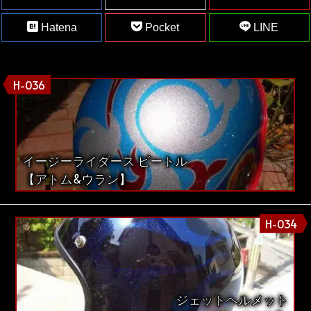
Hatena
Pocket
LINE
H-036
イージーライダース ビートル
【アトム&ウラン】
H-034
ジェットヘルメット