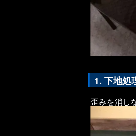
下地処
歪みを消し