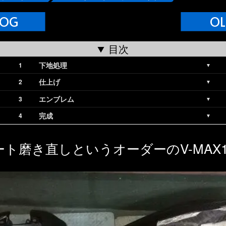
LOG
OL
目次
下地処理
仕上げ
エンブレム
完成
ト磨き直しというオーダーのV-MAX1