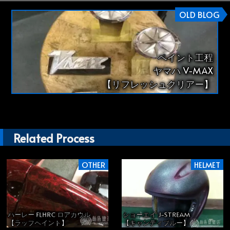
OLD BLOG
ペイント工程
ヤマハ V-MAX
【リフレッシュクリアー】
Related Process
OTHER
HELMET
ハーレー FLHRC ロアカウル
ショーエイ J-STREAM
【ラップペイント】
【キャンディブルー】