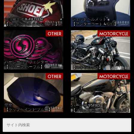
ショーエイ X-FIFTEEN
ジェットヘルメット
【レッドクリスタルペイント】
【アンダーコート 4種類】
OTHER
MOTORCYCLE
ハーレー リアフェンダー
ハーレー キングスポタン
【レリーフ パープル】
【スキャロップ】
OTHER
MOTORCYCLE
便座
ハーレー 95FXD
【ラップペイント ブルー】
【ブラックゴーストフレイムス】