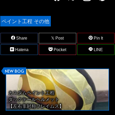
ペイント工程 その他
Share
Post
Pin It
Hatena
Pocket
LINE
NEW BOG
カスタムペイント工程
ダックテールヘルメット
【左右非対称フレイムス】