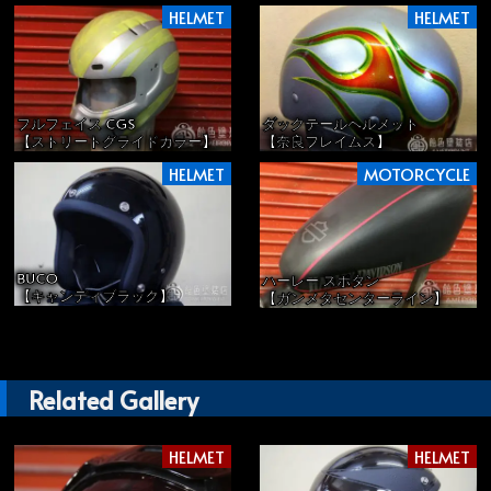
HELMET
HELMET
フルフェイス CGS
ダックテールヘルメット
【ストリートグライドカラー】
【奈良フレイムス】
HELMET
MOTORCYCLE
BUCO
ハーレー スポタン
【キャンディブラック】
【ガンメタセンターライン】
Related Gallery
HELMET
HELMET