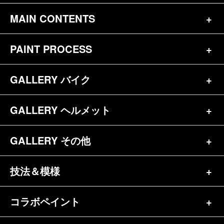
MAIN CONTENTS
PAINT PROCESS
トップページ
お問合せ
GALLERY バイク
バイク（180）
プロフィール
ヘルメット（84）
GALLERY ヘルメット
バイク一覧（184）
参考価格
その他（70）
ハーレー（141）
GALLERY その他
ヘルメット一覧（139）
キャンディペイントとは？
┗スポーツスター（57）
半ヘル（39）
技法＆模様
その他一覧（92）
メディア掲載（18）
ホンダ（20）
ジェット（75）
自転車&三輪車（11）
コラボペイント
ペイントワンポイント（9）
シンプル（38）
ヤマハ（24）
フルフェイス（23）
バイクパーツ（29）