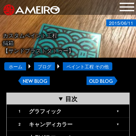
2015/06/11
カスタムペイント工程
鍼箱
【サンドブラストタトゥー】
ホーム
ブログ
ペイント工程 その他
NEW BLOG
OLD BLOG
目次
グラフィック
キャンディカラー