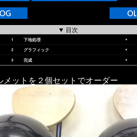
LOG
OL
目次
下地処理
グラフィック
完成
ルメットを２個セットでオーダー