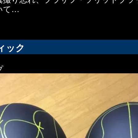
いて…
ィック
プ