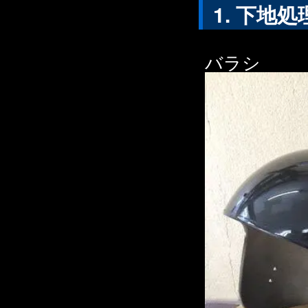
下地処
バラシ