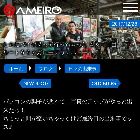
2017/12/28
ＬＡにバイク持って行っちゃった ４＆５日目
ルート６６とガレージカンパニー
ホーム
ブログ
日々の出来事
NEW BLOG
OLD BLOG
パソコンの調子が悪くて…写真のアップがやっと出
来たっ！
ちょっと間が空いちゃったけど最終日の出来事でッ
ス♪