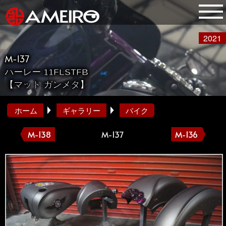
2021
M-137
ハーレー 11FLSTFB
【マット ガンメタ】
ホーム
ギャラリー
バイク
M-138
M-137
M-136