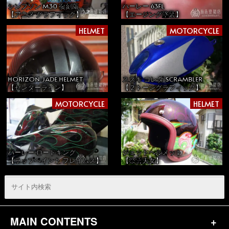
シンプソン M30 復刻版
ハーレー 63FL
【アニメ グラフィック】
【エージング塗装】
HELMET
MOTORCYCLE
HORIZON JADE HELMET
スズキ コレダ SCRAMBLER
【センターライン】
【２トーングラフィック】
MOTORCYCLE
HELMET
ハーレー ロードキング
ジェットヘルメット
【ラップペイント フレイムス】
【祭雲天女】
MAIN CONTENTS