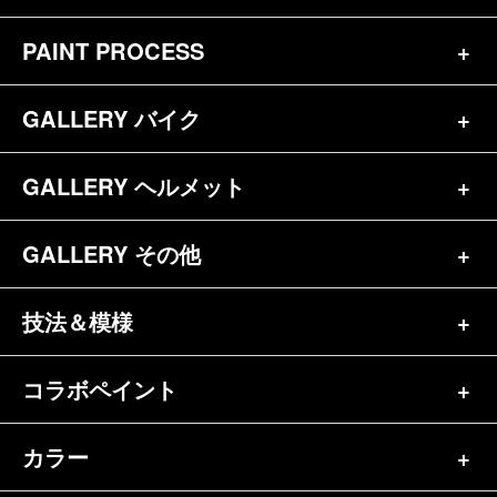
PAINT PROCESS
トップページ
お問合せ
GALLERY バイク
バイク（180）
プロフィール
ヘルメット（84）
GALLERY ヘルメット
バイク一覧（184）
参考価格
その他（70）
ハーレー（141）
GALLERY その他
ヘルメット一覧（139）
キャンディペイントとは？
┗スポーツスター（57）
半ヘル（39）
技法＆模様
その他一覧（92）
メディア掲載（18）
ホンダ（20）
ジェット（75）
自転車&三輪車（11）
コラボペイント
ペイントワンポイント（9）
シンプル（38）
ヤマハ（24）
フルフェイス（23）
バイクパーツ（29）
イベントレポート（43）
グラフィック（88）
カラー
エアブラシ（23）
スズキ（8）
アライ（10）
車パーツ（9）