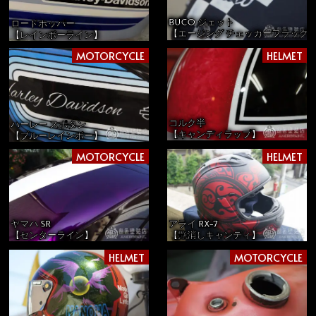
BUCO ジェット
ロードホッパー
【エージング チェッカーフラッグ
【レインボーライン】
MOTORCYCLE
HELMET
コルク半
ハーレー スポタン
【キャンディラップ】
【ブルーレインボー】
MOTORCYCLE
HELMET
ヤマハ SR
アライ RX-7
【センターライン】
【艶消しキャンディ】
HELMET
MOTORCYCLE