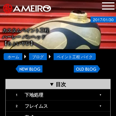
2017/01/30
カスタムペイント工程
ハーレー パンヘッド
【ちょいヤレ】
ホーム
ブログ
ペイント工程 バイク
NEW BLOG
OLD BLOG
目次
下地処理
フレイムス