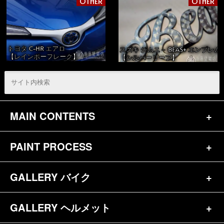
OTHER
OTHER
トヨタ C-HR エアロ
スズキ ジムニ－ BEAS+ エンブレム
【レインボーフレーク】
【シルバーリーフ】
MAIN CONTENTS
PAINT PROCESS
トップページ
お問合せ
GALLERY バイク
バイク（180）
プロフィール
ヘルメット（84）
GALLERY ヘルメット
バイク一覧（184）
参考価格