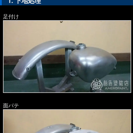
下地処理
足付け
面パテ