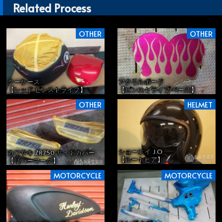
Related Process
OTHER
OTHER
クーケース
アクリルボード
【レッド ピンストライプ】
【ピンストライプ ベース】
OTHER
HELMET
ショーエイ J.O
カワサキ ZR750 サイドカバー
【ルートビア】
【リバーマーク】
MOTORCYCLE
MOTORCYCLE