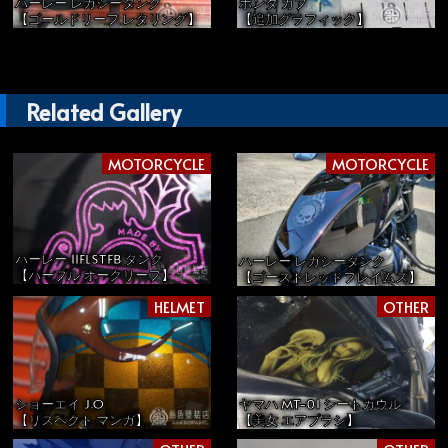
ハーレー レガシータンク
ホンダ カブ
【ゴールドリーフ レタリング】
【追加グラフィック】
Related Gallery
MOTORCYCLE
MOTORCYCLE
ハーレー 11FLSTFB タンク
ハーレー レガシータンク
【パープル オークリーフ】
【ゴーストレッドフレイムス】
HELMET
OTHER
ショーエイ J.O
ヤマハ MT-01 シートカウル
【リスペクト マンガ】
【美女 エアブラシ】