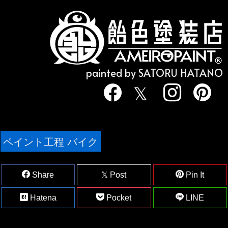
painted by SATORU HATANO
ペイント工程 バイク
Share
Post
Pin It
Hatena
Pocket
LINE