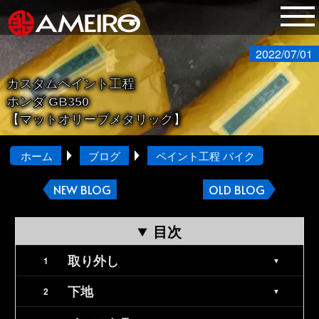
2022/07/01
カスタムペイント工程
ホンダ GB350
【マットオリーブメタリック】
ホーム
ブログ
ペイント工程 バイク
NEW BLOG
OLD BLOG
目次
取り外し
下地