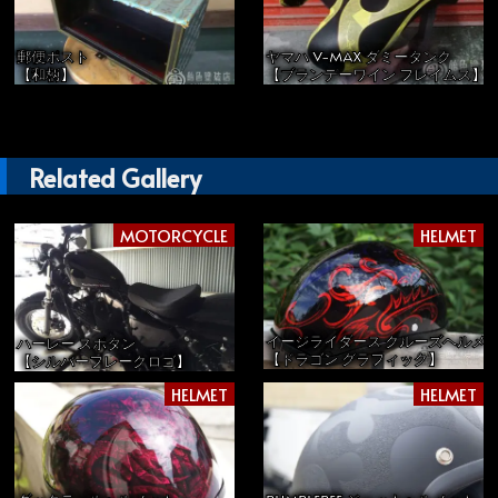
郵便ポスト
ヤマハ V-MAX ダミータンク
【和柄】
【ブランデーワイン フレイムス】
Related Gallery
MOTORCYCLE
HELMET
イージライダース クルーズヘルメ
ハーレー スポタン
【ドラゴン グラフィック】
【シルバーフレークロゴ】
HELMET
HELMET