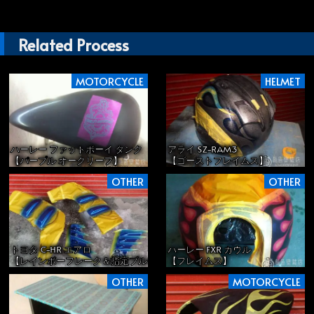
Related Process
MOTORCYCLE
HELMET
ハーレー ファットボーイ タンク
アライ SZ-RAM3
【パープル オークリーフ】
【ゴーストフレイムス】
OTHER
OTHER
トヨタ C-HR エアロ
ハーレー FXR カウル
【レインボーフレーク＆指定ブルー】
【フレイムス】
OTHER
MOTORCYCLE