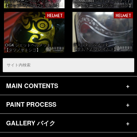
ダックテールヘルメット
BUMBLEBEE ジェットヘルメット
【ラップペイントフレイムス】
【アンダーコートグラフィック】
HELMET
HELMET
ジェットヘルメット
OGK ジェットヘルメット
【金属塗装 フレイムス】
【タツノオトシゴ】
MAIN CONTENTS
PAINT PROCESS
トップページ
お問合せ
GALLERY バイク
バイク（180）
プロフィール