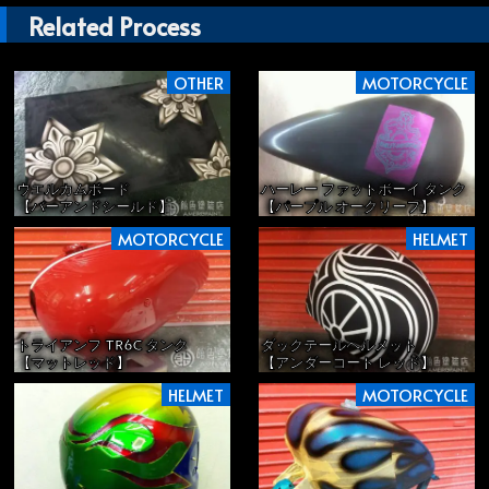
Related Process
OTHER
MOTORCYCLE
ウエルカムボード
ハーレー ファットボーイ タンク
【バーアンドシールド】
【パープル オークリーフ】
MOTORCYCLE
HELMET
トライアンフ TR6C タンク
ダックテールヘルメット
【マットレッド】
【アンダーコート レッド】
HELMET
MOTORCYCLE