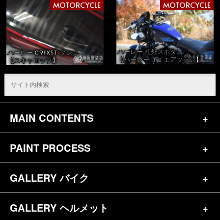
MOTORCYCLE
MOTORCYCLE
ハーレー 社外スポタン
ハーレー 09FXST タンク
【ハーレーロゴ エアブラシ】
【スキャロップ】
MAIN CONTENTS
PAINT PROCESS
トップページ
お問合せ
GALLERY バイク
バイク（180）
プロフィール
ヘルメット（84）
GALLERY ヘルメット
バイク一覧（184）