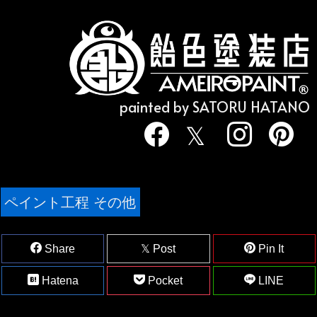
painted by SATORU HATANO
ペイント工程 その他
Share
Post
Pin It
Hatena
Pocket
LINE