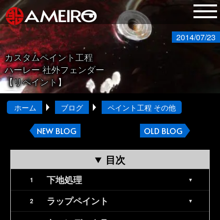
2014/07/23
カスタムペイント工程
ハーレー 社外フェンダー
【リペイント】
ホーム
ブログ
ペイント工程 その他
NEW BLOG
OLD BLOG
目次
下地処理
ラップペイント