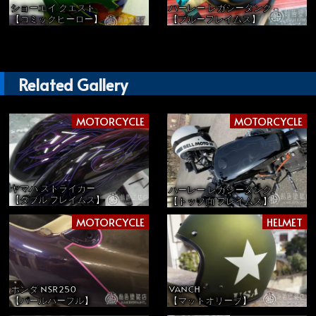
ショーエイ クエスト
ハーレー レガシータンク
【コミックヒーロー】
【ブルーフレイムス】
Related Gallery
MOTORCYCLE
MOTORCYCLE
ヤマハ ストライカー
ハーレー レガシータンク
【ダブル フレイムス】
【トップ面 フレイムス】
MOTORCYCLE
HELMET
ホンダ NSR250
VANCH
【パールパープル】
【マットオリーブ】