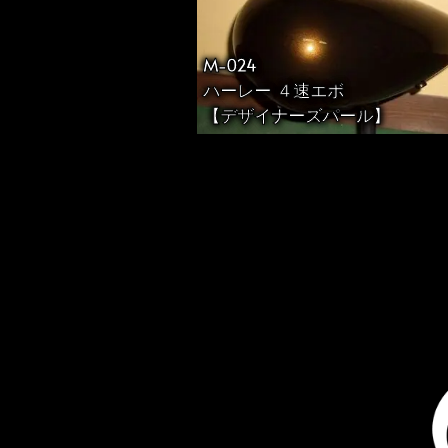
M-024
ハーレー ４速エボ
【デザイナーズパール】
投
稿
の
ペ
ー