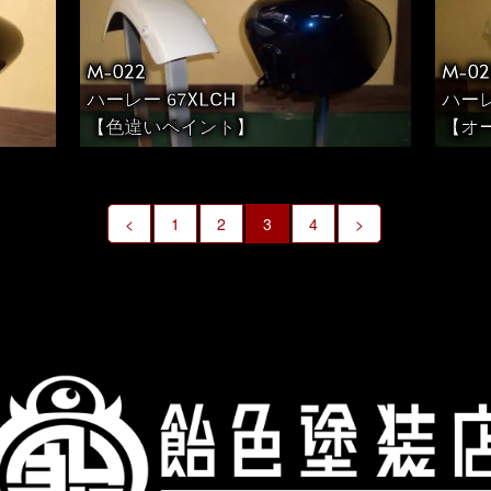
M-022
M-02
ハーレー 67XLCH
ハーレ
【色違いペイント】
【オ
<
1
2
3
4
>