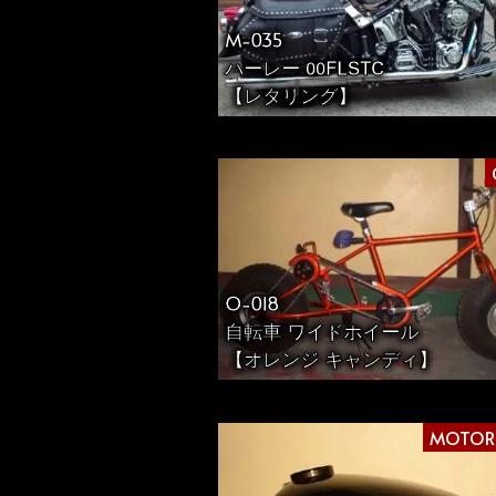
り
M-035
ハーレー 00FLSTC
【レタリング】
O-018
自転車 ワイドホイール
【オレンジ キャンディ】
MOTOR