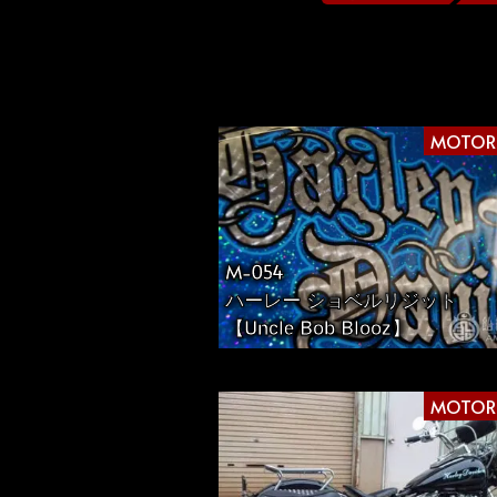
投
稿
MOTOR
の
ペ
M-054
ハーレー ショベルリジット
ー
【Uncle Bob Blooz】
ジ
MOTOR
送