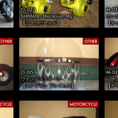
O-027
M-03
SHIMANO Mwtanium Mg
ホンダ
【ライムゴールド】
【キ
OTHER
OTHER
O-015
M-02
ウインドスクリーン
ハーレ
【エアブラシ フレイムス】
【キ
CYCLE
MOTORCYCLE