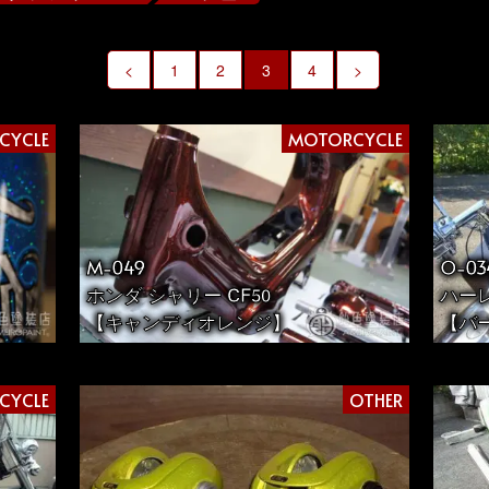
<
1
2
3
4
>
CYCLE
MOTORCYCLE
M-049
O-03
ホンダ シャリー CF50
ハーレ
【キャンディオレンジ】
【バ
CYCLE
OTHER