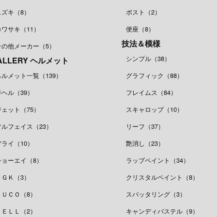
スズキ（8）
ポスト（2）
カワサキ（11）
便座（8）
技法＆模様
その他メーカー（5）
シンプル（38）
ALLERY ヘルメット
ヘルメット一覧（139）
グラフィック（88）
半ヘル（39）
フレイムス（84）
ジェット（75）
スキャロップ（10）
フルフェイス（23）
リーフ（37）
アライ（10）
艶消し（23）
ショーエイ（8）
ラップペイント（34）
ＯＧＫ（3）
クリスタルペイント（8）
ＢＵＣＯ（8）
スパッタリング（3）
ＢＥＬＬ（2）
キャンディパステル（9）