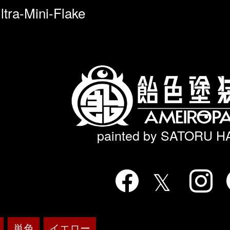
ltra-Mini-Flake
painted by SATORU 
単色
イエロー