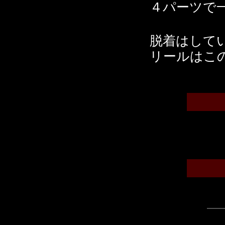
４パーツで
脱着はして
リールはこ