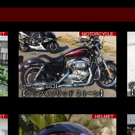
ET
MOTORCYCLE
ダ
ハーレー 883L
【
【ラップ＆ソリッド ２トーン】
ET
HELMET