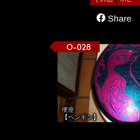
Share
O-028
便座
【ペンギン】