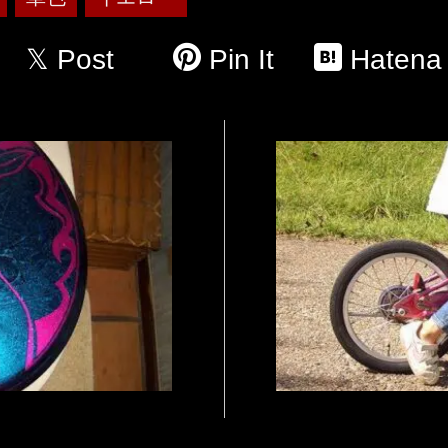
Post
Pin It
Hatena