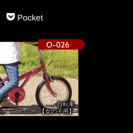
Pocket
O-026
自転車
【女の子用】