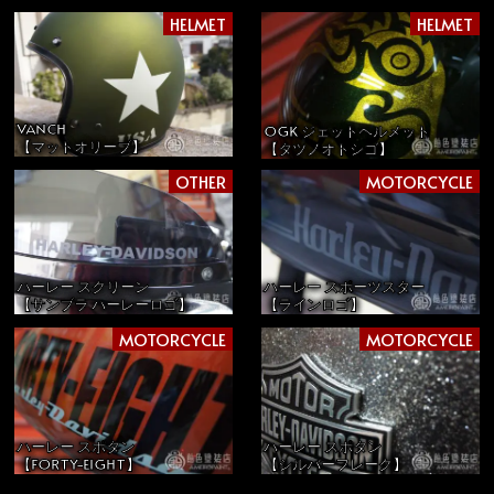
HELMET
HELMET
VANCH
OGK ジェットヘルメット
【マットオリーブ】
【タツノオトシゴ】
OTHER
MOTORCYCLE
ハーレー スクリーン
ハーレー スポーツスター
【サンブラ ハーレーロゴ】
【ラインロゴ】
MOTORCYCLE
MOTORCYCLE
ハーレー スポタン
ハーレー スポタン
【FORTY-EIGHT】
【シルバーフレーク】