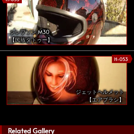
シンプソン M30
【民族タトゥー】
H-053
ジェットヘルメット
【エアブラシ】
Related Gallery