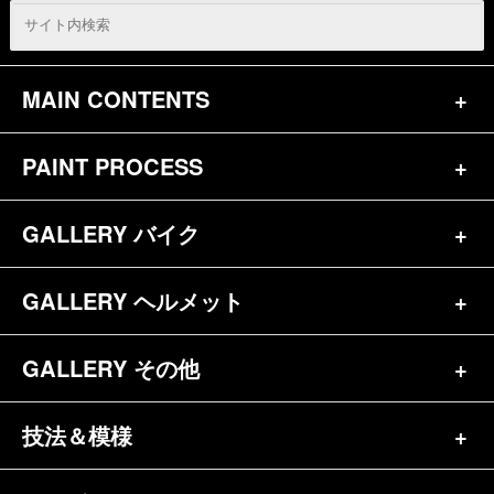
MAIN CONTENTS
PAINT PROCESS
トップページ
お問合せ
GALLERY バイク
バイク（180）
プロフィール
ヘルメット（84）
GALLERY ヘルメット
バイク一覧（184）
参考価格
その他（70）
ハーレー（141）
GALLERY その他
ヘルメット一覧（139）
キャンディペイントとは？
┗スポーツスター（57）
半ヘル（39）
技法＆模様
その他一覧（92）
メディア掲載（18）
ホンダ（20）
ジェット（75）
自転車&三輪車（11）