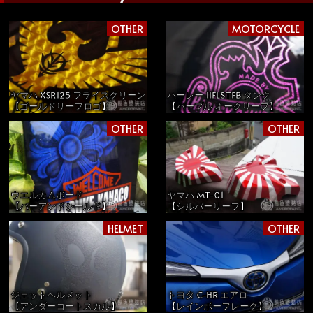
OTHER
MOTORCYCLE
ヤマハ XSR125 フライスクリーン
ハーレー 11FLSTFB タンク
【ゴールドリーフロゴ】
【パープル オークリーフ】
OTHER
OTHER
ウエルカムボード
ヤマハ MT-01
【バーアンドシールド】
【シルバーリーフ】
HELMET
OTHER
ジェットヘルメット
トヨタ C-HR エアロ
【アンダーコートスカル】
【レインボーフレーク】