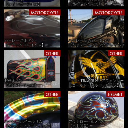
【ラップペイント】
【レインボーライン】
MOTORCYCLE
MOTORCYCLE
ハーレー スポタン
ハーレー レガシータンク
【ブラックフレイムス】
【キャンディブラック フレイムス
OTHER
OTHER
郵便ポスト
ヤマハ TRACER9 リアフェンダ
【奈良フレイムス】
【ゴールド・シルバーリーフ】
OTHER
HELMET
ハーレー ホイールリム
アウトローヘルメット
【キャンディグラフィック】
【嶺上開花】