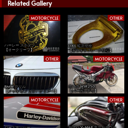
Related Gallery
MOTORCYCLE
OTHER
ハーレー スポタン
LIXIL 暖房便座
【オークリーフ】
【ギラギラフレーク仕様】
OTHER
MOTORCYCLE
ホンダ NSR250
BMW グリル
【バーガンディ】
【メッキ オン カラークリアー】
MOTORCYCLE
OTHER
ヤマハ V-MAX ダクトカウル
ロードホッパー