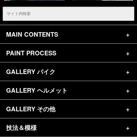
MAIN CONTENTS
PAINT PROCESS
トップページ
お問合せ
GALLERY バイク
バイク（180）
プロフィール
ヘルメット（84）
GALLERY ヘルメット
バイク一覧（184）
参考価格
その他（70）
ハーレー（141）
GALLERY その他
ヘルメット一覧（139）
キャンディペイントとは？
┗スポーツスター（57）
半ヘル（39）
技法＆模様
その他一覧（92）
メディア掲載（18）
ホンダ（20）