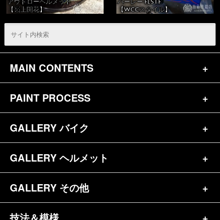
アウトローヘルメット
ハーレー FLSTF
【嶺上開花】
【WCCスタイル】
MAIN CONTENTS
PAINT PROCESS
トップページ
お問合せ
GALLERY バイク
バイク（180）
プロフィール
ヘルメット（84）
GALLERY ヘルメット
バイク一覧（184）
参考価格
その他（70）
ハーレー（141）
GALLERY その他
ヘルメット一覧（139）
キャンディペイントとは？
┗スポーツスター（57）
半ヘル（39）
技法＆模様
その他一覧（92）