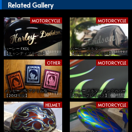
Related Gallery
MOTORCYCLE
MOTORCYCLE
ハーレー FXDL
ハーレー スポタン
【キャンディブラウン】
【ブラックフレイムス】
OTHER
MOTORCYCLE
メッセージ帳 アクリル板
ハーレー スポタン タンクカバー
【2012年度】
【下からフレイムス】
HELMET
MOTORCYCLE