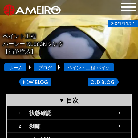
2021/11/01
ペイント工程
ハーレー XL883Nタンク
【補修塗装】
ホーム
ブログ
ペイント工程 バイク
NEW BLOG
OLD BLOG
目次
状態確認
剥離