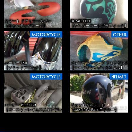
スマート ドアミラーカバー
BUMBLEBEE
【キャンディグリーン】
【アンダーコートグラフィック】
MOTORCYCLE
OTHER
ハーレー FXR
メンフィスシェード フェアリング
【ソリッドブラック】
【ハードキャンディカスタム】
MOTORCYCLE
HELMET
ハーレー 15FXDBB
ジェットヘルメット
【ゴーストフレイムスにエンブレム】
【AMEIRO-PAINT ブルー】