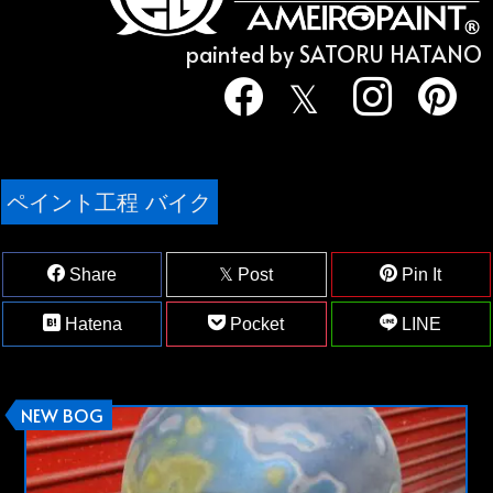
painted by SATORU HATANO
ペイント工程 バイク
Share
Post
Pin It
Hatena
Pocket
LINE
NEW BOG