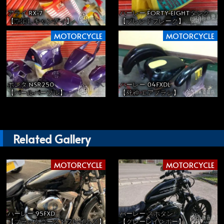
アライ RX-7
ハーレー FORTY-EIGHTタンク
【艶消しキャンディ】
【ブレンドフレーク】
MOTORCYCLE
MOTORCYCLE
ホンダ NSR250
ハーレー 04FXDL
【パールパープル】
【死神 エアブラシ】
Related Gallery
MOTORCYCLE
MOTORCYCLE
ハーレー 95FXD
ハーレー スポタン
【ブラックゴーストフレイムス】
【グレーレインボー】