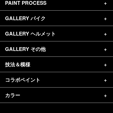
PAINT PROCESS
トップページ
お問合せ
GALLERY バイク
バイク（180）
プロフィール
ヘルメット（84）
GALLERY ヘルメット
バイク一覧（184）
参考価格
その他（70）
ハーレー（141）
GALLERY その他
ヘルメット一覧（139）
キャンディペイントとは？
┗スポーツスター（57）
半ヘル（39）
技法＆模様
その他一覧（92）
メディア掲載（18）
ホンダ（20）
ジェット（75）
自転車&三輪車（11）
コラボペイント
ペイントワンポイント（9）
シンプル（38）
ヤマハ（24）
フルフェイス（23）
バイクパーツ（29）
イベントレポート（43）
グラフィック（88）
カラー
エアブラシ（23）
スズキ（8）
アライ（10）
車パーツ（9）
ペイント済商品（11）
フレイムス（84）
ピンストライプ（32）
カワサキ（11）
単色（44）
ショーエイ（8）