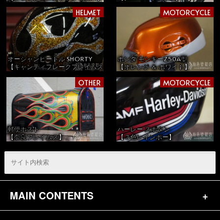
HELMET
MOTORCYCLE
オーシャンビートル SHORTY
ホンダ モンキーZ50A型
【キャンディフレークフレイムス】
【オレンジ ＆ ホワイト】
OTHER
MOTORCYCLE
郵便ポスト
ハーレー スポタン
【奈良フレイムス】
【３色レインボー】
MAIN CONTENTS