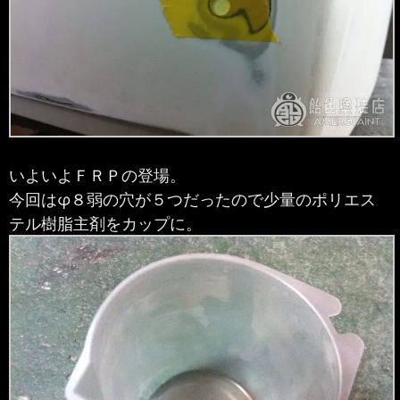
いよいよＦＲＰの登場。
今回はφ８弱の穴が５つだったので少量のポリエス
テル樹脂主剤をカップに。