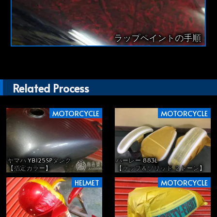
ラップペイントの手順
Related Process
MOTORCYCLE
MOTORCYCLE
ヤマハ YB125SPタンク
ハーレー 883L
【指定カラー】
【ラップ＆ソリッド ２トーン】
HELMET
MOTORCYCLE