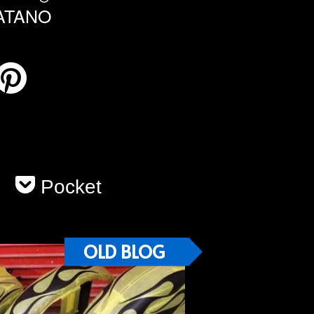
HATANO
Pocket
OLD BLOG