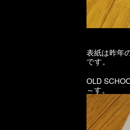
表紙は昨年
です。
OLD SCH
～す。