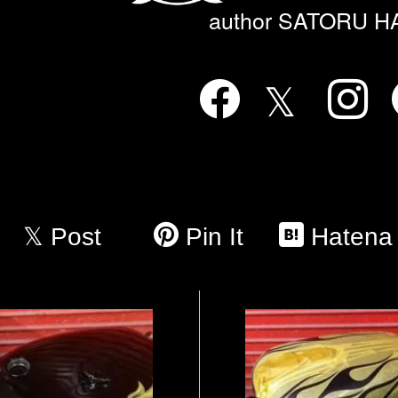
author SATORU 
Post
Pin It
Hatena