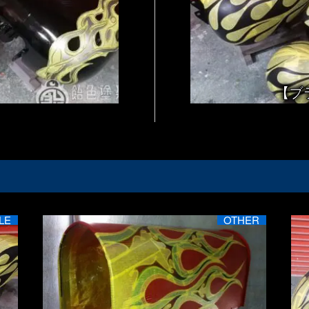
【ブ
LE
OTHER