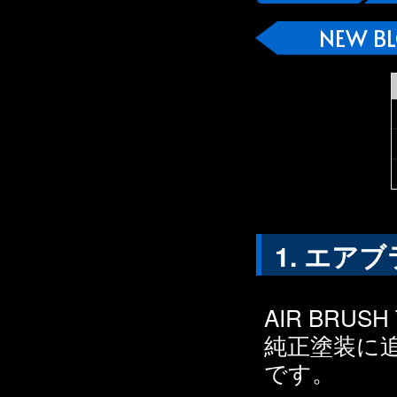
NEW B
エアブ
AIR BRU
純正塗装に
です。