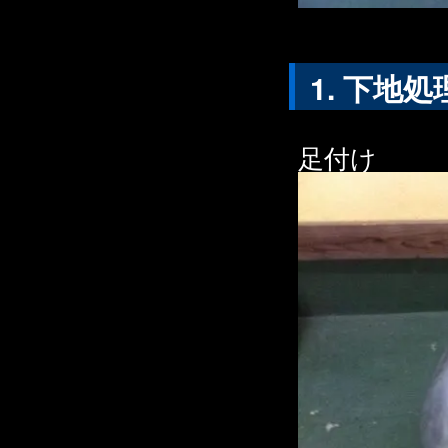
下地処
足付け